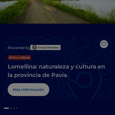
Me g
Powered by
Arte y cultura
Lomellina: naturaleza y cultura en
la provincia de Pavía
Más información