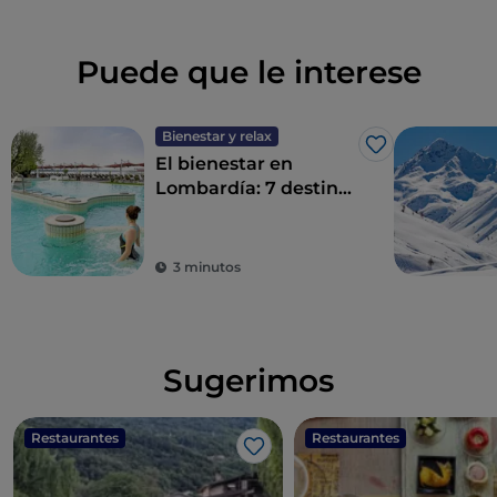
Puede que le interese
Bienestar y relax
Me gusta
El bienestar en
Lombardía: 7 destinos
para un détox total
3 minutos
Sugerimos
Restaurantes
Restaurantes
Me gusta