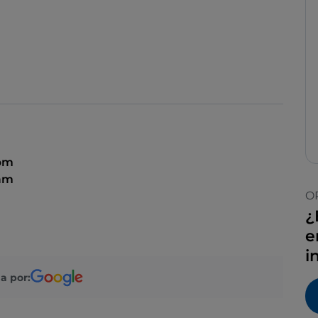
 pm
 am
O
¿
e
i
a por: