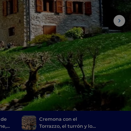
 de
Cremona con el
ne,
Torrazzo, el turrón y los