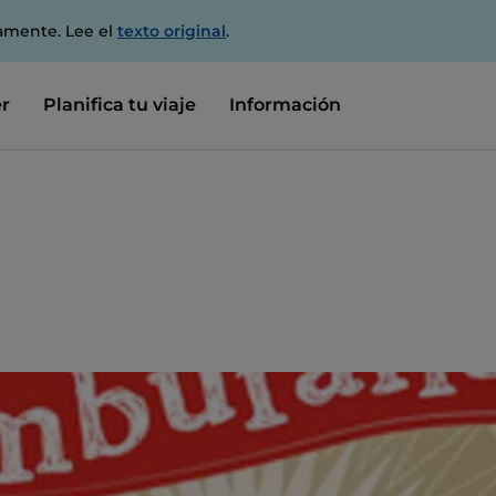
amente. Lee el
texto original
.
r
Planifica tu viaje
Información