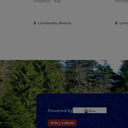
Pizzería - €€
Afric
Lombardia, Brescia
Lomb
Powered by
Arte y cultura