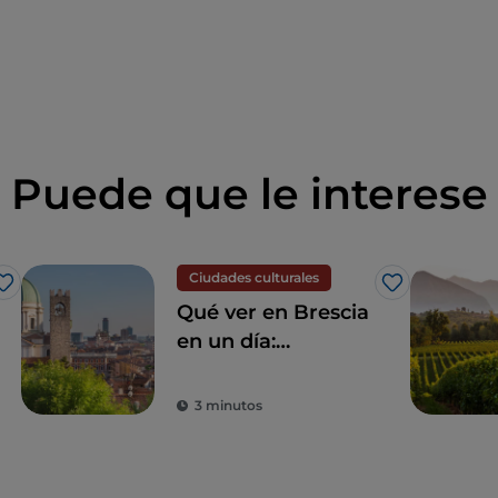
Puede que le interese
Ciudades culturales
Me gusta
Me gusta
Qué ver en Brescia
en un día:
atracciones y
platos típicos que
3 minutos
no te puedes
perder