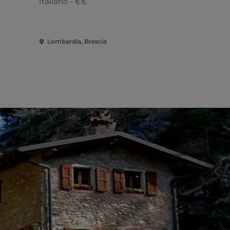
Italiano - €€
Italiano
Lombardia, Brescia
Lombardia, 