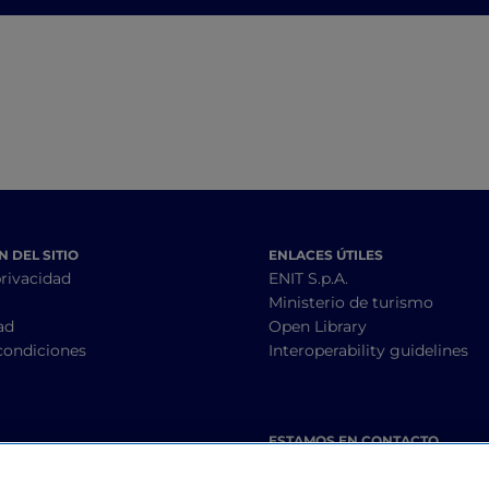
de Pavía
entre historia, art
tiempo
 DEL SITIO
ENLACES ÚTILES
privacidad
ENIT S.p.A.
Ministerio de turismo
ad
Open Library
condiciones
Interoperability guidelines
ESTAMOS EN CONTACTO