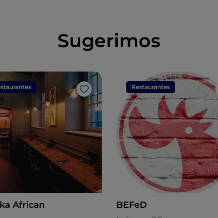
Sugerimos
staurantes
Restaurantes
Me gusta
ka African
BEFeD