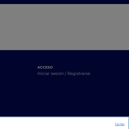
e y
Stradivari
ACCESO
Iniciar sesión / Registrarse
Cerrar