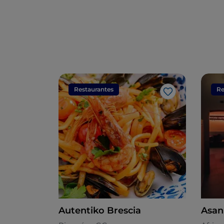
Restaurantes
Re
Me gusta
Autentiko Brescia
Asan