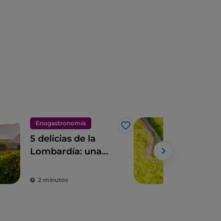
Enogastronomía
Cicl
Me gusta
5 delicias de la
Bici
Lombardía: una
bur
tierra para
des
saborear
nat
2 minutos
3 m
Lom