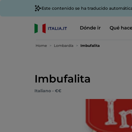
Este contenido se ha traducido automátic
Dónde ir
Qué hace
Home
Lombardía
Imbufalita
Imbufalita
Italiano - €€