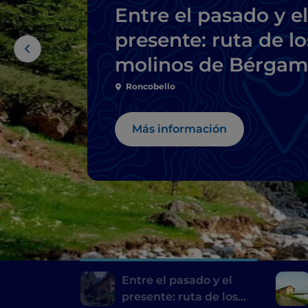
Entre el pasado y el
presente: ruta de lo
molinos de Bérga
y Brescia
Roncobello
Más información
Entre el pasado y el
presente: ruta de los