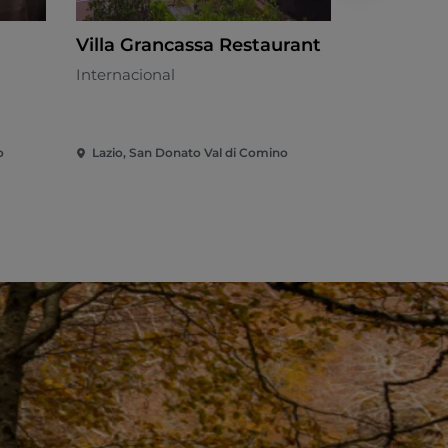
Villa Grancassa Restaurant
Gelateri
Internacional
Italiano
o
Lazio, San Donato Val di Comino
Lazio, San G