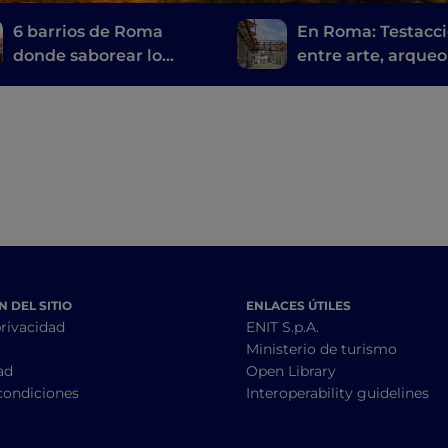
6 barrios de Roma
En Roma: Testacc
donde saborear lo
entre arte, arqueo
mejor de su
y comida callejera
gastronomía típica
romana
 DEL SITIO
ENLACES ÚTILES
privacidad
ENIT S.p.A.
Ministerio de turismo
ad
Open Library
condiciones
Interoperability guidelines