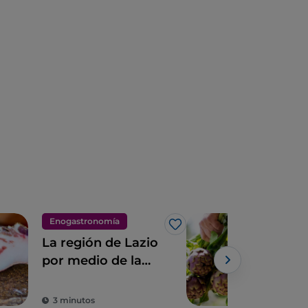
Enogastronomía
Eno
Me gusta
La región de Lazio
Lazi
por medio de la
gas
pizza de Gabriele
pop
Powe
Bonci
des
3 minutos
3 m