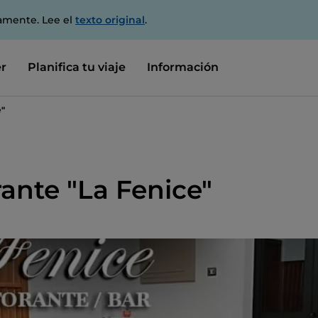
amente. Lee el
texto original
.
r
Planifica tu viaje
Información
e"
rante "La Fenice"