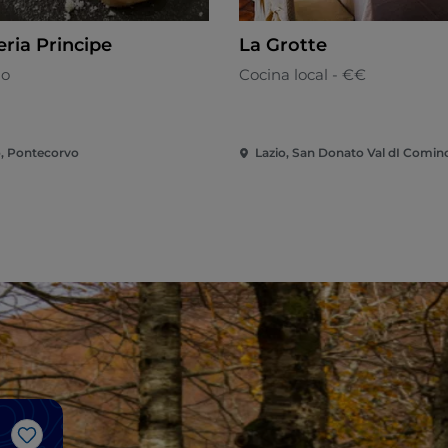
eria Principe
La Grotte
no
Cocina local - €€
o, Pontecorvo
Lazio, San Donato Val dI Comin
Me gusta