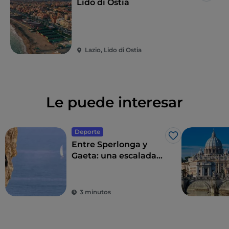
Lido di Ostia
metros cuadrados
, que acoge los eventos
regionales del mismo nombre e incluye varios tipos
de instalaciones, adecuadas tanto para los
principiantes como para los patinadores
Lazio, Lido di Ostia
experimentados.
También hay espacio para una zona de descanso y
refresco, lo que hace que el lugar se pueda utilizar
Le puede interesar
con seguridad.
Deporte
Me gusta
Entre Sperlonga y
Gaeta: una escalada
con vistas al mar
3 minutos