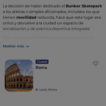
La decisión de haber dedicado el
Bunker Skatepark
a los atletas o simples aficionados, incluidos los que
tienen
movilidad
reducida, hace que este lugar sea
único y devuelve a la ciudad un espacio de
socialización y de práctica deportiva integrada.
Toda el área está dividida en 3 zonas: una Calle, 2
Miniramps y una majestuosa Vertramp.
Mostrar más
El
Bunker
es un lugar de encuentro e intercambio,
un centro de entrenamiento deportivo que ofrece
cursos y campamentos, un taller de diseño abierto a
Ciudad
Me g
la creatividad.
Roma
Acrobacias para todos, patinadores con o sin
movilidad reducida, que pueden experimentar la
emoción de los saltos gracias al alquiler de
10 sillas
de ruedas especiales
, proporcionadas
Lacio, Roma
gratuitamente.