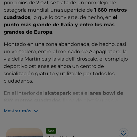
principios de 2 021, se trata de un complejo de
categoría mundial: una superficie de
1 660 metros
cuadrados
, lo que lo convierte, de hecho, en
el
punto más grande de Italia y entre los más
grandes de Europa
.
Montado en una zona abandonada, de hecho, casi
un vertedero, entre el mercado de Appagliatore, la
via della Martinica y la via dell'Idroscalo, el complejo
deportivo ostiense es ahora un centro de
socialización gratuito y utilizable por todos los
ciudadanos.
En el interior del
skatepark
está el
area bowl de
837 metros cuadrados
, llena de obstáculos de
diferentes alturas y profundidades, diseñado para
Mostrar más
acoger eventos internacionales y concursos
nacionales.
Sea
Un poco más pequeña es el
area street, de 617
Me g