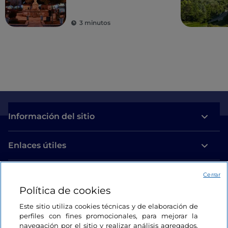
buenas razones para
visitarlo
3 minutos
Información del sitio
Enlaces útiles
Acceso
Cerrar
Política de cookies
Estamos en contacto
Este sitio utiliza cookies técnicas y de elaboración de
perfiles con fines promocionales, para mejorar la
navegación por el sitio y realizar análisis agregados.