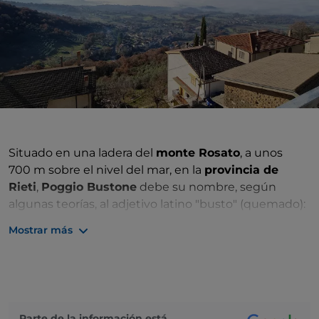
Situado en una ladera del
monte Rosato
, a unos
700 m sobre el nivel del mar, en la
provincia de
Rieti
,
Poggio Bustone
debe su nombre, según
algunas teorías, al adjetivo latino "busto" (quemado):
una colina "quemada", probablemente, por el sol que
Mostrar más
ilumina y "quema" el Borgo durante todo el día, sin
encontrar obstáculos.
Poggio Bustone debe su fama a la figura de
San
Francisco
, que
permaneció allí varios años
. Aquí,
situado en el acantilado donde hoy surge una
Parte de la información está