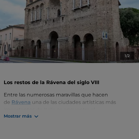
1/2
Los restos de la Rávena del siglo VIII
Entre las numerosas maravillas que hacen
de
Rávena
una de las ciudades artísticas más
importantes de Italia se encuentra el
Mostrar más
antiguo
Palacio de Teodorico
, o más bien lo que
queda de la arquitectura ravenesa del siglo VIII. Se
trata de un vestigio de muralla que se alza desde