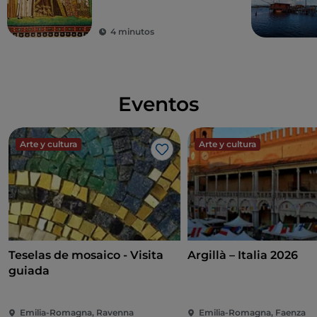
una combinación
perfecta de arte,
4 minutos
cultura y ocio
Eventos
Arte y cultura
Arte y cultura
Me gusta
Teselas de mosaico - Visita
Argillà – Italia 2026
guiada
Emilia-Romagna, Ravenna
Emilia-Romagna, Faenza