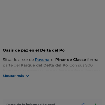
Oasis de paz en el Delta del Po
Situado al sur de
Rávena
, el
Pinar de Classe
forma
parte del
Parque del Delta del Po
. Con sus 900
hectáreas, representa uno de los grandes pulmones
Mostrar más
verdes de la Riviera Adriática. El pinar es un oasis de
paz y destino ideal para senderistas y amantes de la
naturaleza: alberga plantas centenarias como
encinas, robles pubescentes y carpes blancos. Entre
estos árboles también se encuentra el
roble de
Dante
, del que hoy solo queda un tronco. Es aquí,
Parte de la información está