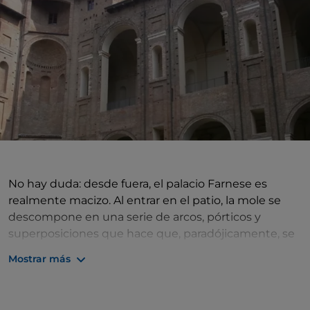
No hay duda: desde fuera, el palacio Farnese es
realmente macizo. Al entrar en el patio, la mole se
descompone en una serie de arcos, pórticos y
superposiciones que hace que, paradójicamente, se
vuelva ligera. Se puede ver la mano de un gran
Mostrar más
arquitecto, Jacopo Barozzi, apodado Vignola, que
entregó a los Farnesio, entre muchas otras
intervenciones, un palacio aún más extraordinario en