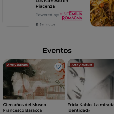
Los Farnesio en
Piacenza
Powered by:
3 minutos
Eventos
Arte y cultura
Arte y cultura
Me gusta
Cien años del Museo
Frida Kahlo. La mira
Francesco Baracca
identidad»