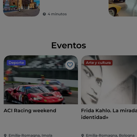
historia
4 minutos
Eventos
Deporte
Arte y cultura
Me gusta
ACI Racing weekend
Frida Kahlo. La mira
identidad»
Emilia-Romagna, Imola
Emilia-Romagna, Bologna