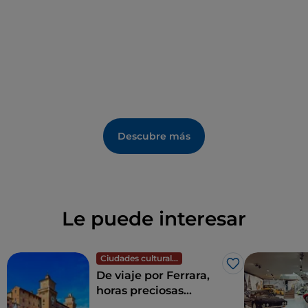
la iglesia de
Santa María Assunta de Riola
, diseñada
por Alvar Aalto en 1966.
Descubre más
Le puede interesar
Ciudades culturales
Me gusta
De viaje por Ferrara,
horas preciosas
paseando por la