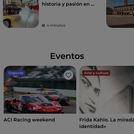
historia y pasión en el
Valle del Motor
4 minutos
Eventos
Deporte
Arte y cultura
Me gusta
ACI Racing weekend
Frida Kahlo. La mira
identidad»