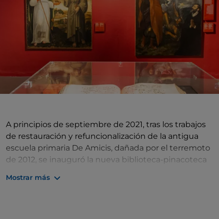
A principios de septiembre de 2021, tras los trabajos
de restauración y refuncionalización de la antigua
escuela primaria De Amicis, dañada por el terremoto
de 2012, se inauguró la nueva biblioteca-pinacoteca
de Pieve di Cento, que recibió el nombre de Le
Mostrar más
Scuole. Se trata de un lugar de más de 4000 metros
cuadrados que, además de varias áreas expositivas,
incluye espacios para talleres, aulas de estudio, un
auditorio para eventos, una cafetería/bistró y zonas