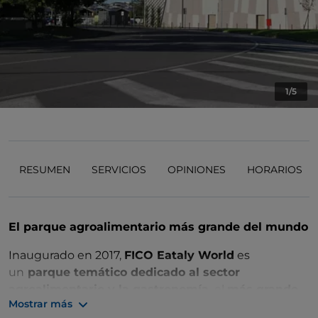
1/5
RESUMEN
SERVICIOS
OPINIONES
HORARIOS
El parque agroalimentario más grande del mundo
Inaugurado en 2017,
FICO Eataly World
es
un
parque temático dedicado al sector
agroalimentario y la gastronomía,
el
más grande
Mostrar más
del mundo
, ubicado en los antiguos espacios del