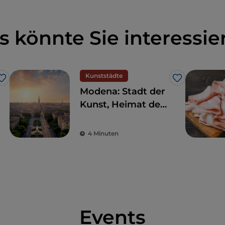
s könnte Sie interessie
Kunststädte
Like
Like
Modena: Stadt der
Kunst, Heimat der
Motoren und des
Geschmacks
4 Minuten
Events