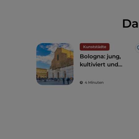
Da
Kunststädte
Bologna: jung,
kultiviert und
großzügig
4 Minuten