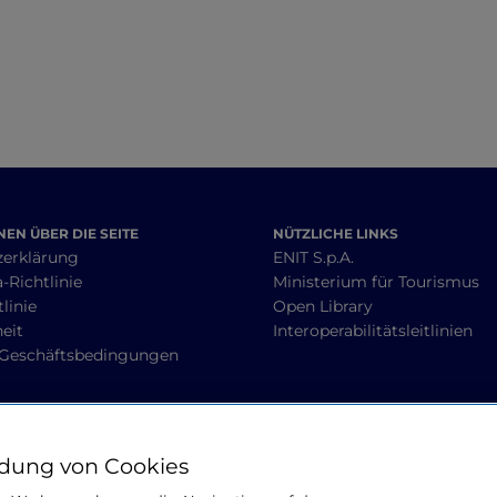
EN ÜBER DIE SEITE
NÜTZLICHE LINKS
zerklärung
ENIT S.p.A.
-Richtlinie
Ministerium für Tourismus
linie
Open Library
heit
Interoperabilitätsleitlinien
 Geschäftsbedingungen
BLEIBEN WIR IN KONTAKT
dung von Cookies