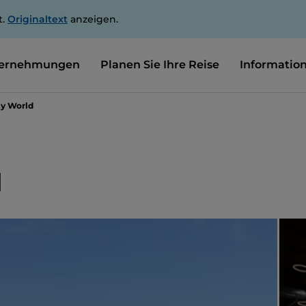
t.
Originaltext
anzeigen.
ernehmungen
Planen Sie Ihre Reise
Informatio
ly World
d