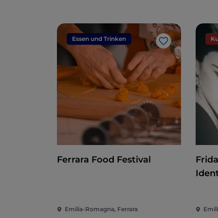
Essen und Trinken
Ku
Like
Ferrara Food Festival
Frida
Ident
Emilia-Romagna, Ferrara
Emil