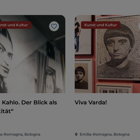
nst und Kultur
Kunst und Kultur
Like
 Kahlo. Der Blick als
Viva Varda!
ität“
ia-Romagna, Bologna
Emilia-Romagna, Bologna