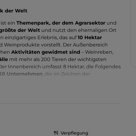
rk der Welt
ist ein
Themenpark, der dem Agrarsektor
und
größte der Welt
und nutzt den ehemaligen Ort
Ein einzigartiges Erlebnis, das auf
10
Hektar
und Weinprodukte vorstellt. Der Außenbereich
ichen
Aktivitäten gewidmet sind
– Weinreben,
älle
mit mehr als 200 Tieren der wichtigsten
 Der Innenbereich umfasst 8 Hektar, die Folgendes
150 Unternehmen
, die im Zeichen der
, über
40 Stände
mit Verkostungen, Geschäfte
den Kindern, dem Lesen und dem
Unterrichtsräume, 6 große Bildungsbereiche, ein
t 4 Universitäten
.
rganisiert werden, wie geführten Verkostungen
tät des Made in Italy stehen, mangelt es nicht.
Verpflegung