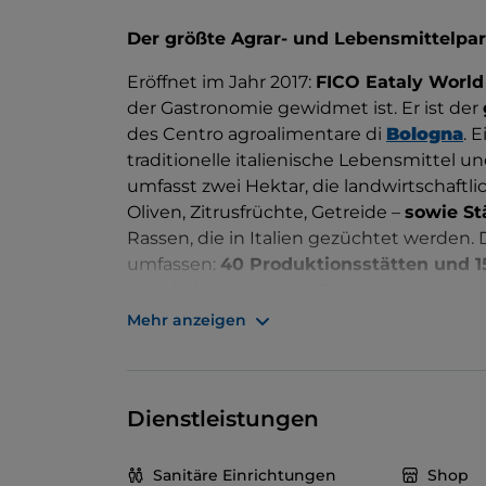
Der größte Agrar- und Lebensmittelpa
Eröffnet im Jahr 2017:
FICO Eataly World
der Gastronomie gewidmet ist. Er ist der
des Centro agroalimentare di
Bologna
. 
traditionelle italienische Lebensmittel 
umfasst zwei Hektar, die landwirtschaftl
Oliven, Zitrusfrüchte, Getreide –
sowie St
Rassen, die in Italien gezüchtet werden.
umfassen:
40 Produktionsstätten und 
Nachhaltigkeit lokale Produkte anbieten
und
Märkte
, Bereiche, die dem Sport, 
Mehr anzeigen
Dienstleistungssektor gewidmet sind, 6 
Kongresszentrum
und eine
Stiftung mi
Auch an
Aktivitäten
, die von der FICO o
Dienstleistungen
und Kochkursen, die im Zeichen der Quali
Sanitäre Einrichtungen
Shop