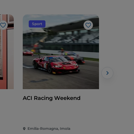
Sport
Kunst un
Like
Like
ACI Racing Weekend
Argillà – 
Emilia-Romagna, Imola
Emilia-Rom