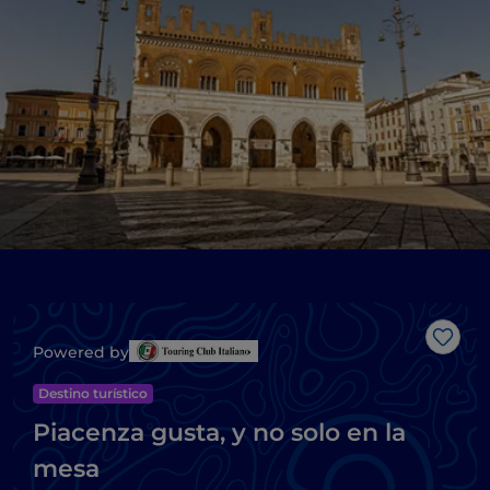
Me g
Powered by
Destino turístico
Piacenza gusta, y no solo en la
mesa