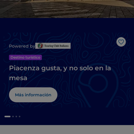
Me g
Powered by
Destino turístico
Piacenza gusta, y no solo en la
mesa
Más información