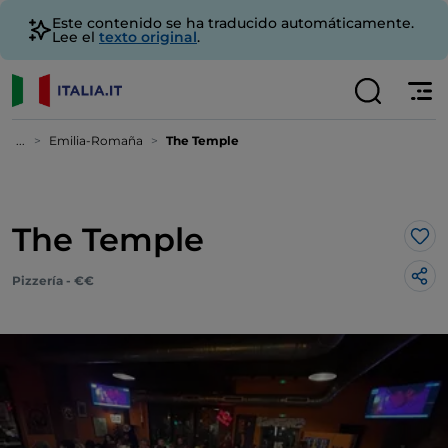
Este contenido se ha traducido automáticamente.
Lee el
texto original
.
...
Emilia-Romaña
The Temple
The Temple
Me 
Pizzería - €€