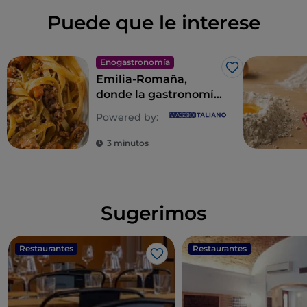
Puede que le interese
Enogastronomía
Me gusta
Emilia-Romaña,
donde la gastronomía
es un imperio de los
Powered by:
sentidos
3 minutos
Sugerimos
Restaurantes
Restaurantes
Me gusta