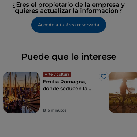
¿Eres el propietario de la empresa y
quieres actualizar la información?
Accede a tu área reservada
Puede que le interese
Arte y cultura
Me gusta
Emilia Romagna,
donde seducen la
hospitalidad, el
entretenimiento y la
buena comida
5 minutos