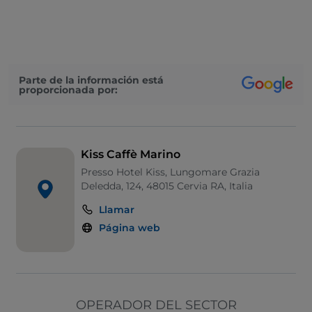
Se habla alemán
Se habla inglés
Se habla francés
Parte de la información está
proporcionada por:
Menú infantil
Wi-Fi
Kiss Caffè Marino
Presso Hotel Kiss, Lungomare Grazia
Deledda, 124, 48015 Cervia RA, Italia
Llamar
Página web
OPERADOR DEL SECTOR