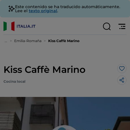
Este contenido se ha traducido automáticamente.
Lee el
texto original
.
...
Emilia-Romaña
Kiss Caffè Marino
Kiss Caffè Marino
Me 
Cocina local