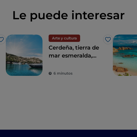
Le puede interesar
Arte y cultura
Me gusta
Me gusta
Cerdeña, tierra de
mar esmeralda,
nuraghi y
tradiciones
6 minutos
milenarias