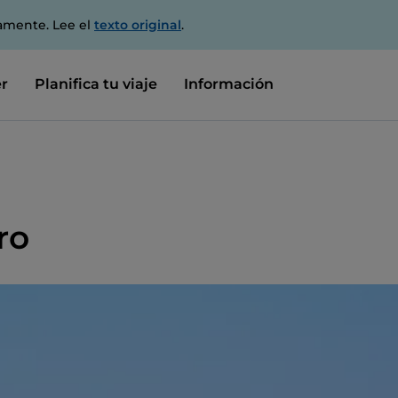
amente. Lee el
texto original
.
r
Planifica tu viaje
Información
ro