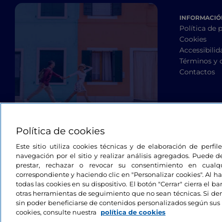
INFORMACIÓN
Política de 
Cookies
Accessibilid
Términos y 
Contactos
Política de cookies
Este sitio utiliza cookies técnicas y de elaboración de perfi
navegación por el sitio y realizar análisis agregados. Puede d
prestar, rechazar o revocar su consentimiento en cua
correspondiente y haciendo clic en "Personalizar cookies". Al ha
todas las cookies en su dispositivo. El botón "Cerrar" cierra el 
otras herramientas de seguimiento que no sean técnicas. Si d
sin poder beneficiarse de contenidos personalizados según sus 
cookies, consulte nuestra
política de cookies