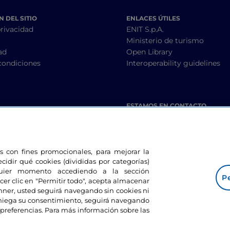
 DEL SITIO
ENLACES ÚTILES
privacidad
ENIT S.p.A.
Ministerio de turismo
ad
Open Library
condiciones
Interoperability guidelines
ESTAMOS EN CONTACTO
les con fines promocionales, para mejorar la
ecidir qué cookies (divididas por categorías)
lquier momento accediendo a la sección
Pe
cer clic en "Permitir todo", acepta almacenar
banner, usted seguirá navegando sin cookies ni
eniega su consentimiento, seguirá navegando
preferencias. Para más información sobre las