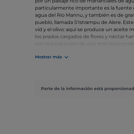
por un paisaje rico de manantiales de agu
particularmente importante es la fuente 
agua del Río Mannu, y también es de gran 
pueblo, llamada S'Istrampu de Alere. Este fé
vid y el olivo: aquí se produce un aceit
los prados cargados de flores y néctar han
con la producción de una miel reconocida
naturaleza y a los sabores típicos está la
Mostrar más
pasado del territorio, como los nuraghi y 
Parte de la información está proporcionad