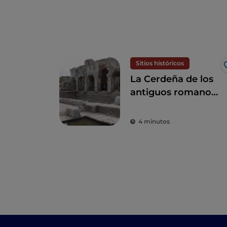
Sitios históricos
La Cerdeña de los
antiguos romanos,
entre termas,
anfiteatros y
4 minutos
colonias antiguas