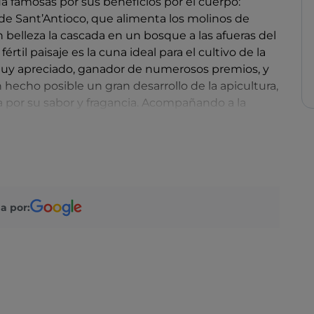
a famosas por sus beneficios por el cuerpo:
de Sant’Antioco, que alimenta los molinos de
belleza la cascada en un bosque a las afueras del
rtil paisaje es la cuna ideal para el cultivo de la
e muy apreciado, ganador de numerosos premios, y
 hecho posible un gran desarrollo de la apicultura,
 por su sabor y fragancia. Acompañando a la
 presencia de antiguos vestigios que hablan del
las domus de janas.
a por: