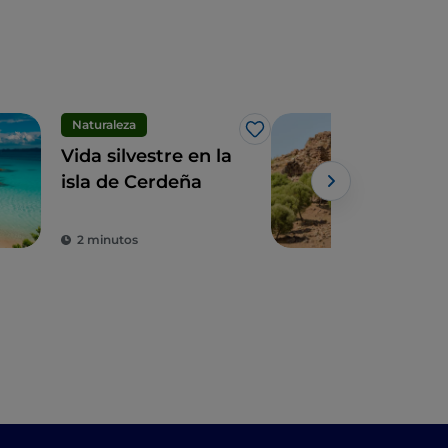
Naturaleza
Siti
Me gusta
Vida silvestre en la
La 
isla de Cerdeña
en 
des
tum
2 minutos
3 m
en l