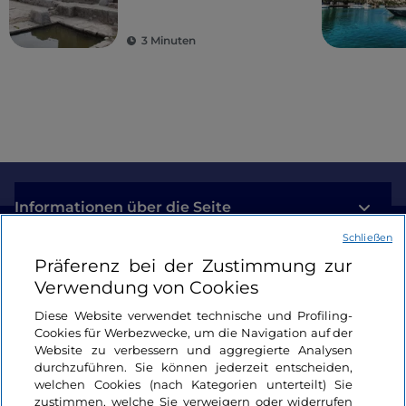
antike Kolonien
3 Minuten
Informationen über die Seite
Schließen
Nützliche Links
Präferenz bei der Zustimmung zur
Verwendung von Cookies
Login
Diese Website verwendet technische und Profiling-
Cookies für Werbezwecke, um die Navigation auf der
Bleiben wir in Kontakt
Website zu verbessern und aggregierte Analysen
durchzuführen. Sie können jederzeit entscheiden,
welchen Cookies (nach Kategorien unterteilt) Sie
zustimmen, welche Sie verweigern oder widerrufen