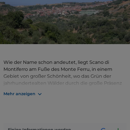
Wie der Name schon andeutet, liegt Scano di
Montiferro am Fuße des Monte Ferru, in einem
Gebiet von großer Schönheit, wo das Grün der
jahrhundertealten Wälder durch die große Präsenz
von Wasser besonders leuchtend wird. Der Ort ist
Mehr anzeigen
von einer Landschaft umgeben, die reich an
Wasserquellen ist, die für ihre wohltuende Wirkung
auf den Körper bekannt sind: besonders wichtig ist
die Quelle Sant'Antioco, die die Wassermühlen des
Rio Mannu speist, und von großer Schönheit ist der
Einige Informationen werden