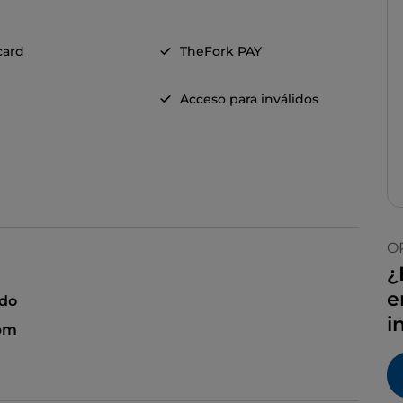
card
TheFork PAY
Acceso para inválidos
O
¿
e
ado
i
 pm