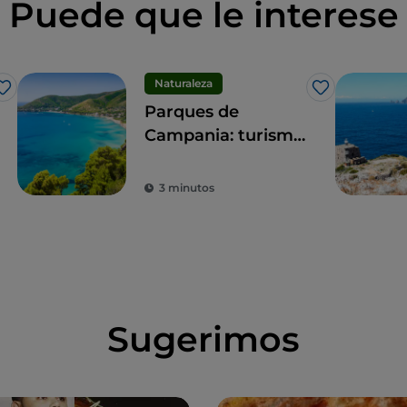
Puede que le interese
Naturaleza
Me gusta
Me gusta
Parques de
Campania: turismo
sostenible en las
zonas protegidas
3 minutos
de la región
Sugerimos