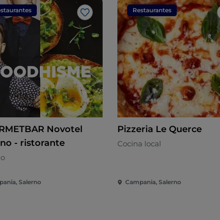
staurantes
Restaurantes
Me gusta
RMETBAR Novotel
Pizzeria Le Querce
no - ristorante
Cocina local
no
ania, Salerno
Campania, Salerno