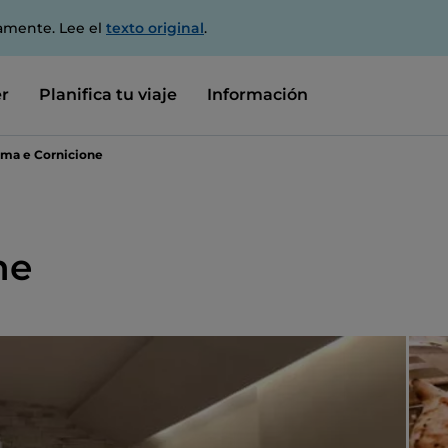
amente. Lee el
texto original
.
r
Planifica tu viaje
Información
ma e Cornicione
ne