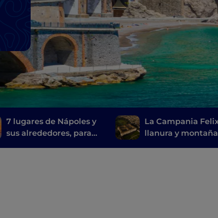
7 lugares de Nápoles y
La Campania Felix
sus alrededores, para
llanura y montañ
visitar las
entre Caserta y su
localizaciones de la
alrededores
serie de televisión Mare
fuori