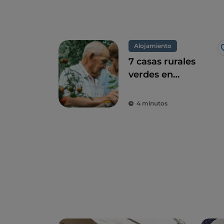
Alojamiento
7 casas rurales
verdes en
Campania, una
combinación
4 minutos
perfecta de eco-
sostenibilidad y
sabor