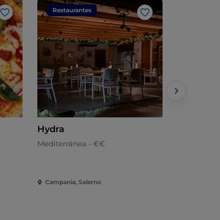
Restaurantes
Restaura
Me gusta
Me gusta
Hydra
Gusto e S
Mediterránea - €€
Europea - 
Campania, Salerno
Campania, 