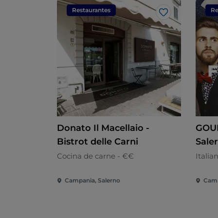
Restaurantes
Re
Me gusta
Donato Il Macellaio -
GOU
Bistrot delle Carni
Saler
Cocina de carne - €€
Italia
Campania, Salerno
Camp