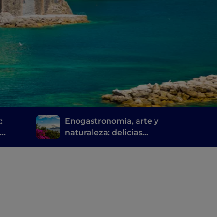
:
Enogastronomía, arte y
a
naturaleza: delicias
s
sorrentinas