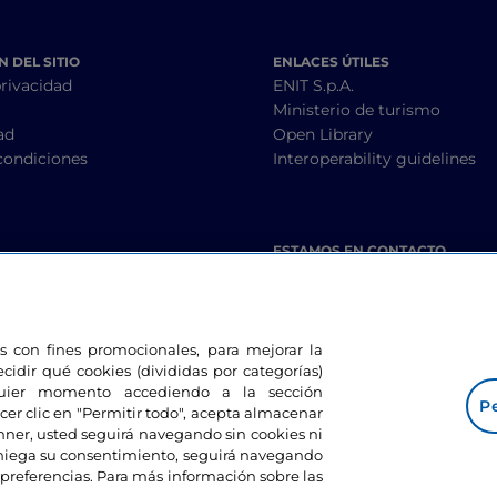
 DEL SITIO
ENLACES ÚTILES
privacidad
ENIT S.p.A.
Ministerio de turismo
ad
Open Library
condiciones
Interoperability guidelines
ESTAMOS EN CONTACTO
les con fines promocionales, para mejorar la
ecidir qué cookies (divididas por categorías)
lquier momento accediendo a la sección
Pe
cer clic en "Permitir todo", acepta almacenar
banner, usted seguirá navegando sin cookies ni
eniega su consentimiento, seguirá navegando
preferencias. Para más información sobre las