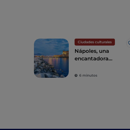
Ciudades culturales
Nápoles, una
encantadora
ciudad de mar y
cultura
6 minutos