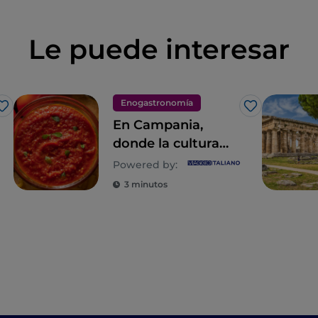
Le puede interesar
Enogastronomía
Me gusta
Me gusta
En Campania,
donde la cultura
culinaria es un
Powered by:
estilo de vida
3 minutos