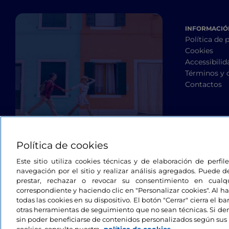
INFORMACIÓN
Política de 
Cookies
Accessibilid
Términos y 
Contactos
Política de cookies
Este sitio utiliza cookies técnicas y de elaboración de perfi
navegación por el sitio y realizar análisis agregados. Puede d
prestar, rechazar o revocar su consentimiento en cua
correspondiente y haciendo clic en "Personalizar cookies". Al ha
todas las cookies en su dispositivo. El botón "Cerrar" cierra el 
otras herramientas de seguimiento que no sean técnicas. Si d
sin poder beneficiarse de contenidos personalizados según sus 