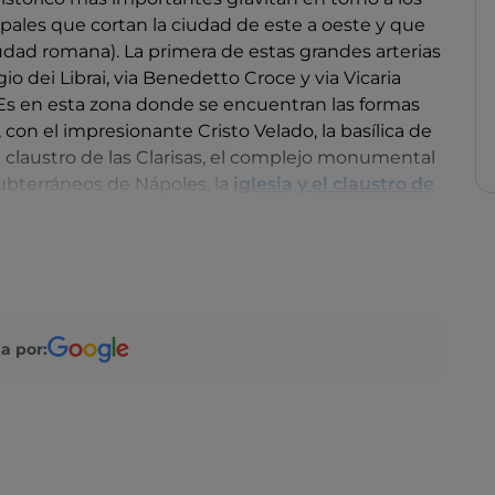
pales que cortan la ciudad de este a oeste y que
udad romana). La primera de estas grandes arterias
io dei Librai, via Benedetto Croce y via Vicaria
 Es en esta zona donde se encuentran las formas
, con el impresionante Cristo Velado, la basílica de
l claustro de las Clarisas, el complejo monumental
ubterráneos de Nápoles, la
iglesia y el claustro de
lenes con las figuras de cualquier personaje célebre
ueológico Nacional
y la iglesia del Gesù Nuovo y
con la obra maestra de Caravaggio.
a por: