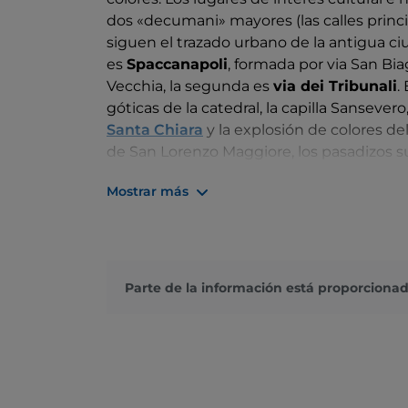
dos «decumani» mayores (las calles princi
siguen el trazado urbano de la antigua ci
es
Spaccanapoli
, formada por via San Biag
Vecchia, la segunda es
via dei Tribunali
.
góticas de la
catedral, la capilla Sansevero
Santa Chiara
y la explosión de colores de
de San Lorenzo Maggiore, los pasadizos s
San Gregorio Armeno
, la calle de los be
Mostrar más
que pueda venir a la mente, el
Museo Arq
también el
Pio Monte della Misericordia
Parte de la información está proporcionad