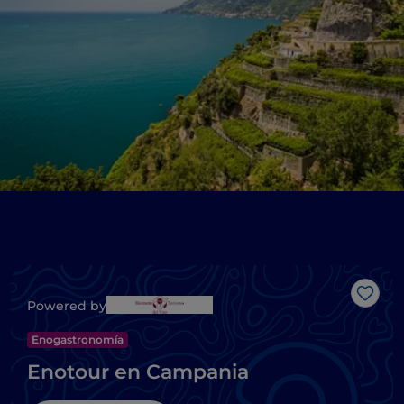
Me g
Powered by
Enogastronomía
Enotour en Campania