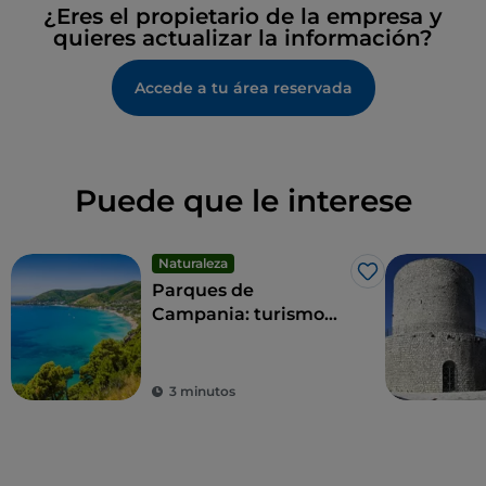
¿Eres el propietario de la empresa y
quieres actualizar la información?
Accede a tu área reservada
Puede que le interese
Naturaleza
Me gusta
Parques de
Campania: turismo
sostenible en las
zonas protegidas de
la región
3 minutos