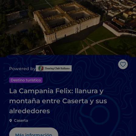
Me g
Powered by
Destino turístico
La Campania Felix: llanura y
montaña entre Caserta y sus
alrededores
Caserta
Más información