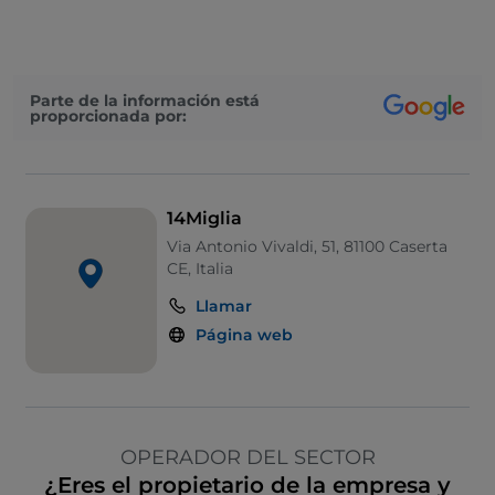
Se habla francés
Se habla inglés
Parte de la información está
Se habla español
proporcionada por:
Se habla alemán
Zona de fumadores
14Miglia
Sodexo
Via Antonio Vivaldi, 51, 81100 Caserta
Visa
CE, Italia
Wi-Fi
Llamar
Página web
OPERADOR DEL SECTOR
¿Eres el propietario de la empresa y