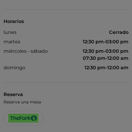
Se admiten animales
Apple Pay
Horarios
Baño para inválidos
lunes
Cerrado
Bancomat
martes
12:30 pm-03:00 pm
Cena con espectáculo
miércoles - sábado
12:30 pm-03:00 pm
07:30 pm-12:00 am
Cocktail
domingo
12:30 pm-12:00 am
Diners Club
Google Pay
Karaoke
Reserva
Mastercard
Reserva una mesa
Menú infantil
Partidos de fútbol
Salón de baile