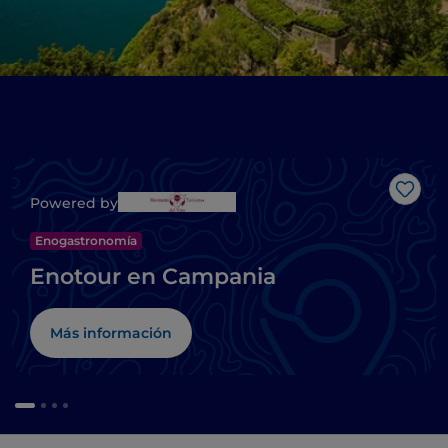
Me g
Powered by
Enogastronomía
Enotour en Campania
Más información