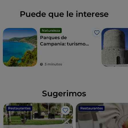
Puede que le interese
Naturaleza
Me gusta
Parques de
Campania: turismo
sostenible en las
zonas protegidas de
la región
3 minutos
Sugerimos
Restaurantes
Restaurantes
Me gusta