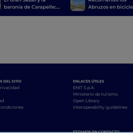
baronía de Carapelle:
Abruzos en bicicl
pueblos, castillos y
Castel del Monte 
delicias locales
Campo Imperator
 DEL SITIO
ENLACES ÚTILES
privacidad
ENIT S.p.A.
Ministerio de turismo
ad
Open Library
condiciones
Interoperability guidelines
ESTAMOS EN CONTACTO