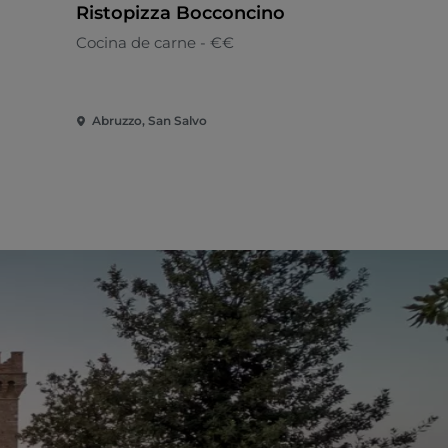
Ristopizza Bocconcino
Nero. Coc
Cocina de carne - €€
Italiano - €
Abruzzo, San Salvo
Abruzzo, L'