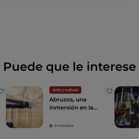
Puede que le interese
Arte y cultura
Me gusta
Me gusta
Abruzos, una
inmersión en la
naturaleza entre el
mar y la montaña
4 minutos