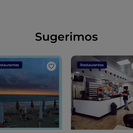
Sugerimos
staurantes
Restaurantes
Me gusta