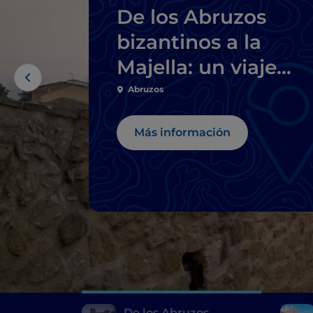
De los Abruzos
bizantinos a la
Majella: un viaje
repleto de belleza
Abruzos
Más información
De los Abruzos