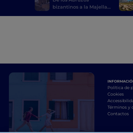
bizantinos a la Majella:
un viaje repleto de
belleza
INFORMACIÓN
Política de 
Cookies
Accessibilid
Términos y 
Contactos