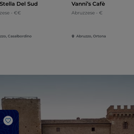
Stella Del Sud
Vanni’s Cafè
zese - €€
Abruzzese - €
zzo, Casalbordino
Abruzzo, Ortona
Me gusta