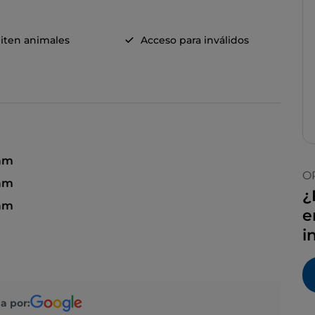
iten animales
Acceso para inválidos
 am
O
 am
¿
 am
e
i
a por: