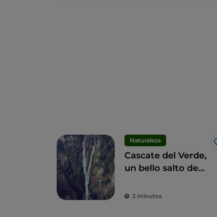
Naturaleza
Cascate del Verde,
un bello salto de
agua en los
Apeninos
2 minutos