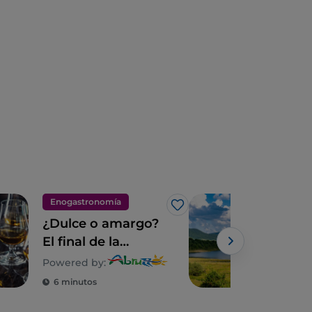
Enogastronomía
Natu
Me gusta
¿Dulce o amargo?
Abru
El final de la
ver
comida tradicional
Powered by:
Powe
en los Abruzos
6 minutos
5 m