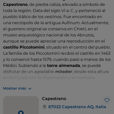
Capestrano
, de piedra caliza, elevado a símbolo de
toda la región. Data del siglo VI a. C. y perteneció al
pueblo itálico de los vestinos. Fue encontrado en
una necrópolis de la antigua
Aufinum. Actualmente,
el guerrero original se conserva en Chieti, en el
museo arqueológico nacional de los Abruzos,
aunque se puede apreciar una reproducción en el
castillo Piccolomini
, situado en el centro del pueblo.
La familia de los Piccolomini recibió el castillo en 1463
y lo conservó hasta 1579, cuando pasó a manos de los
Médici. Subiendo a la
torre almenada
, se puede
disfrutar de un agradable
mirador
; desde esta altura
es fácil jugar con la imaginación y la memoria
histórica, imaginando a los pastores de los Abruzos
Mostrar más
que cruzaban el valle con sus rebaños. Al salir del
pueblo, es obligatoria una visita a la iglesia y al
Capestrano
convento de San Francesco
, mientras que para
Me 
67022 Capestrano AQ, Italia
quienes buscan una experiencia fuera de lo común,