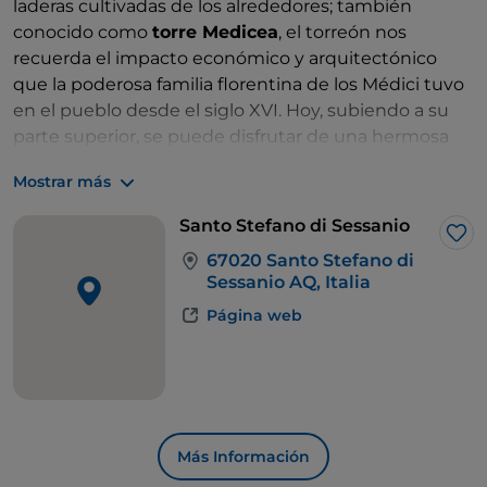
laderas cultivadas de los alrededores; también
conocido como
torre Medicea
, el torreón nos
recuerda el impacto económico y arquitectónico
que la poderosa familia florentina de los Médici tuvo
en el pueblo desde el siglo XVI. Hoy, subiendo a su
parte superior, se puede disfrutar de una hermosa
vista panorámica.
Mostrar más
Para conocer mejor la historia de Santo Stefano di
Santo Stefano di Sessanio
Sessanio es imprescindible hacer una parada en el
Me 
67020 Santo Stefano di
museo Terre della Baronia
, que conserva la
Sessanio AQ, Italia
memoria milenaria de estos territorios del Gran
Página web
Sasso, vinculada a la tradición pastoral y a la práctica
de la trashumancia. Ahora es el momento de hacer
caso al olfato siguiendo el aroma de la sopa de
lentejas, que se debe degustar con una rebanada de
pan crujiente. Cultivada desde hace siglos en estas
tierras, la
lenteja de Santo Stefano di Sessanio
es
Más Información
una de las excelencias de los Abruzos. ¡Que sin duda