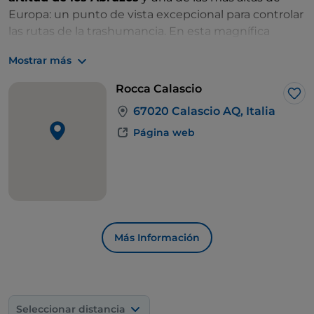
Europa: un punto de vista excepcional para controlar
las rutas de la trashumancia. En esta magnífica
fortaleza que surca las nubes, de inmediato nos
Mostrar más
meteremos en la piel de los soldados que
observaban a los pastores que migraban con sus
Rocca Calascio
rebaños.
Me 
67020 Calascio AQ, Italia
Página web
Más Información
Seleccionar distancia