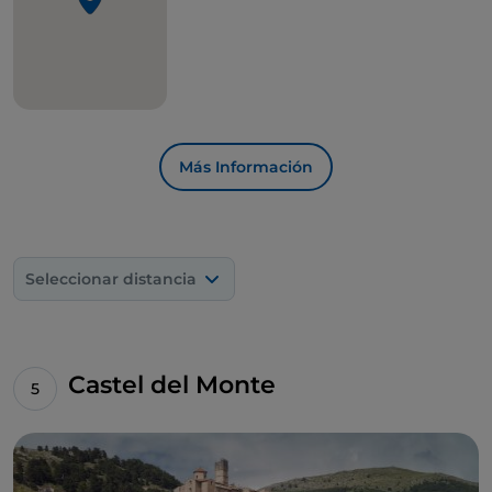
es recomendable llegar al cercano
lago de
Capodacqua
, donde se puede hacer una inmersión
para descubrir un
molino sumergido
.
Más Información
Seleccionar distancia
Castel del Monte