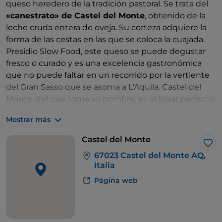
queso heredero de la tradición pastoral. Se trata del
«canestrato» de Castel del Monte
, obtenido de la
leche cruda entera de oveja. Su corteza adquiere la
forma de las cestas en las que se coloca la cuajada.
Presidio Slow Food, este queso se puede degustar
fresco o curado y es una excelencia gastronómica
que no puede faltar en un recorrido por la vertiente
del Gran Sasso que se asoma a L'Aquila. Castel del
Monte, del que toma su nombre, es el lugar perfecto
para degustarlo. Después de visitar los castillos de
Mostrar más
piedra caliza, de respirar la atmósfera inmóvil de los
pueblos y de dejar que la mirada vague entre
Castel del Monte
infinitos pastos, cada bocado tendrá el sabor especial
Me 
67023 Castel del Monte AQ,
de los Abruzos más auténticos.
Italia
Desde aquí es fácil llegar al
monumento al pastor
Página web
Pupo Nunzio
, un homenaje a los hombres y mujeres
que han dedicado su vida a la trashumancia.