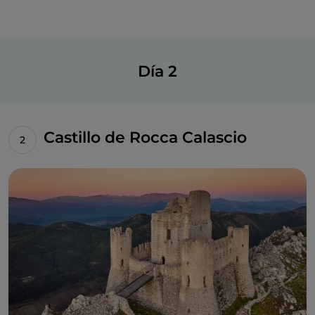
hay que probar!
Desde Santo Stefano se puede llegar fácilmente a la
meseta de
Campo Imperatore
y al sugerente
lago
Pietranzoni
.
Día 2
Castillo de Rocca Calascio