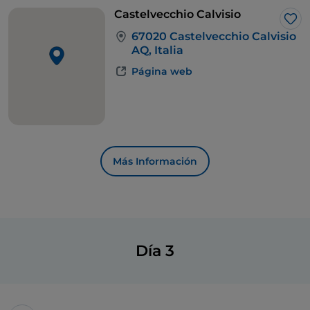
que da nombre a la baronía de Carapelle:
Carapelle
Castelvecchio Calvisio
Calvisio
.
Me 
67020 Castelvecchio Calvisio
AQ, Italia
Página web
Más Información
Día 3