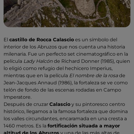
El
castillo de Rocca Calascio
es un símbolo del
interior de los Abruzos que nos cuenta una historia
milenaria. Fue un perfecto set cinematográfico en la
película
Lady Halcón
de Richard Donner (1985), quien
lo eligió como refugio del hechicero Imperius,
mientras que en la película
El nombre de la rosa
de
Jean-Jacques Annaud (1986), la fortaleza se ve como
telón de fondo de las escenas rodadas en Campo
Imperatore.
Después de cruzar
Calascio
y su pintoresco centro
histórico, llegamos a la famosa fortaleza que domina
los valles circundantes, encaramada en una cresta a
1460 metros. Es la
fortificación situada a mayor
altitud de los Abruzos
y una de las más altas de