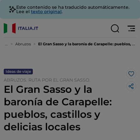
Este contenido se ha traducido automáticamente.
Lee el
texto original
.
...
Abruzos
El Gran Sasso y la baronía de Carapelle: pueblos, castillos y delicias locales
Ideas de viaje
Me 
ABRUZOS. RUTA POR EL GRAN SASSO.
El Gran Sasso y la
baronía de Carapelle:
pueblos, castillos y
delicias locales