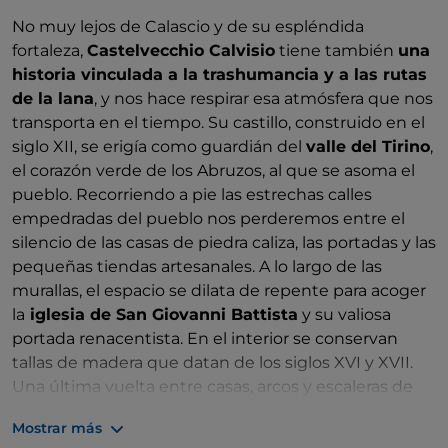
No muy lejos de Calascio y de su espléndida
fortaleza,
Castelvecchio Calvisio
tiene también
una
historia vinculada a la trashumancia y a las rutas
de la lana
, y nos hace respirar esa atmósfera que nos
transporta en el tiempo. Su castillo, construido en el
siglo XII, se erigía como guardián del
valle del Tirino
,
el corazón verde de los Abruzos, al que se asoma el
pueblo. Recorriendo a pie las estrechas calles
empedradas del pueblo nos perderemos entre el
silencio de las casas de piedra caliza, las portadas y las
pequeñas tiendas artesanales. A lo largo de las
murallas, el espacio se dilata de repente para acoger
la
iglesia de San Giovanni Battista
y su valiosa
portada renacentista. En el interior se conservan
tallas de madera que datan de los siglos XVI y XVII.
Una última vuelta entre casas, arcos y escaleras de
piedra y es hora de tomar el camino
Mostrar más
hacia
Capestrano
, pasando primero por el pueblo