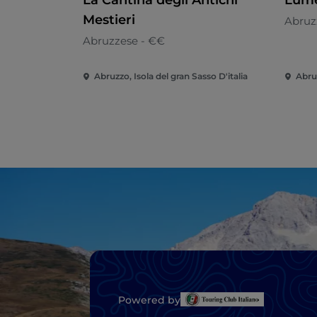
La Cantina degli Antichi
Lume
Mestieri
Abruz
Abruzzese - €€
Abruzzo, Isola del gran Sasso D'italia
Abru
Powered by