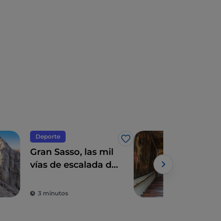
Deporte
Espi
Me gusta
Gran Sasso, las mil
El S
vías de escalada de
Sca
los Abruzos
(Té
sacr
3 minutos
2 m