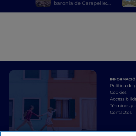
baronía de Carapelle:
pueblos, castillos y
delicias locales
INFORMACIÓN
Política de 
Cookies
Accessibilid
Términos y 
Contactos