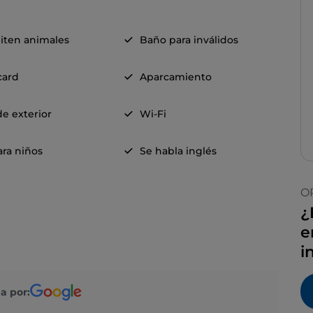
iten animales
Baño para inválidos
card
Aparcamiento
e exterior
Wi-Fi
ra niños
Se habla inglés
O
¿
e
i
a por: