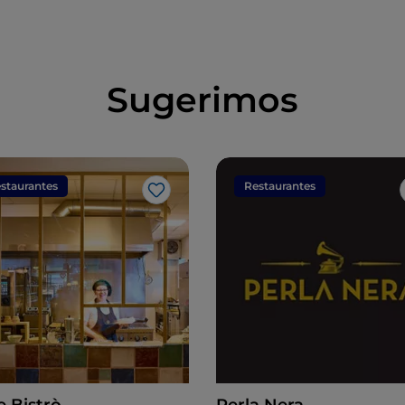
Sugerimos
staurantes
Restaurantes
Me gusta