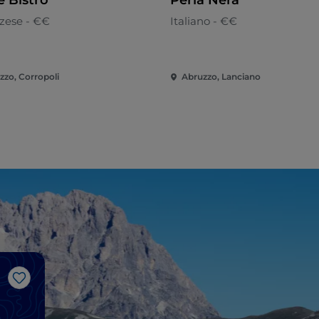
 Bistrò
Perla Nera
zese - €€
Italiano - €€
zzo, Corropoli
Abruzzo, Lanciano
Me gusta