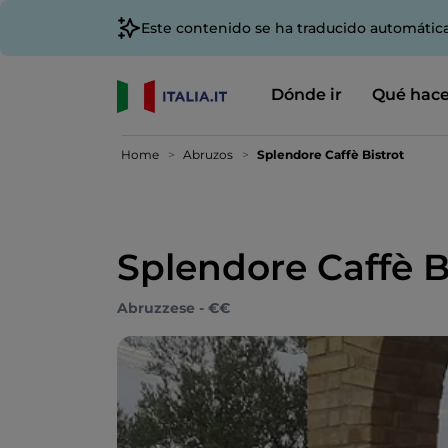
Este contenido se ha traducido automátic
Dónde ir
Qué hace
Home
Abruzos
Splendore Caffè Bistrot
Splendore Caffè B
Abruzzese - €€