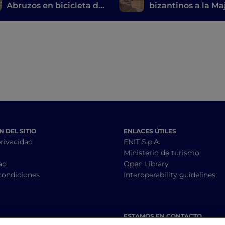
Abruzos en bicicleta de
bizantinos a la Maj
Castel del Monte a
un viaje repleto d
Campo Imperatore
belleza
 DEL SITIO
ENLACES ÚTILES
privacidad
ENIT S.p.A.
Ministerio de turismo
ad
Open Library
condiciones
Interoperability guidelines
ESTAMOS EN CONTACTO