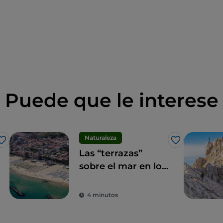
Puede que le interese
Naturaleza
Me gusta
Me gusta
Las “terrazas”
sobre el mar en los
Abruzzi
4 minutos