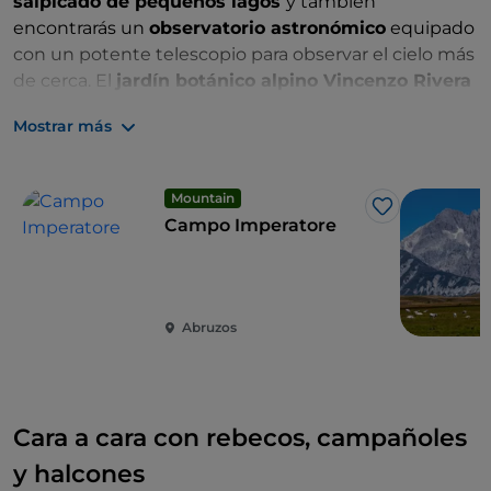
salpicado de pequeños lagos
y también
encontrarás un
observatorio astronómico
equipado
con un potente telescopio para observar el cielo más
de cerca. El
jardín botánico alpino Vincenzo Rivera
es para los amantes de la particular flora montana.
El
Mostrar más
anillo completo
que rodea la meseta es el más largo
de Italia:
300 km
.
Mountain
Me gusta
Campo Imperatore
Abruzos
Cara a cara con rebecos, campañoles
y halcones