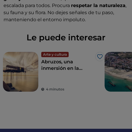
escalada para todos. Procura
respetar la naturaleza
,
su fauna y su flora. No dejes señales de tu paso,
manteniendo el entorno impoluto.
Le puede interesar
Arte y cultura
Me gusta
Abruzos, una
inmersión en la
naturaleza entre el
mar y la montaña
4 minutos