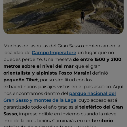
Muchas de las rutas del Gran Sasso comienzan en la
localidad de
Campo Imperatore
un lugar que no
puedes perderte. Una meseta
de entre 1500 y 2100
metros sobre el nivel del mar
que el gran
orientalista y alpinista Fosco Maraini
definió
pequeño Tíbet
, por su similitud con los
extraordinarios paisajes vistos en el país asiático. Aquí
nos encontramos dentro del
parque nacional del
Gran Sasso y montes de la Laga
, cuyo acceso está
garantizado todo el año gracias al
teleférico del Gran
Sasso
, imprescindible en invierno cuando la nieve
impide la circulación
.
Caminarás en un
territorio