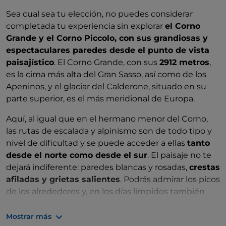
Sea cual sea tu elección, no puedes considerar
completada tu experiencia sin explorar
el Corno
Grande y el Corno Piccolo, con sus grandiosas y
espectaculares paredes desde el punto de vista
paisajístico
. El Corno Grande, con sus
2912 metros
,
es la cima más alta del Gran Sasso, así como de los
Apeninos, y el glaciar del Calderone, situado en su
parte superior, es el más meridional de Europa.
Aquí, al igual que en el hermano menor del Corno,
las rutas de escalada y alpinismo son de todo tipo y
nivel de dificultad y se puede acceder a ellas
tanto
desde el norte como desde el sur
. El paisaje no te
dejará indiferente: paredes blancas y rosadas,
crestas
afiladas y grietas salientes
. Podrás admirar los picos
de los alrededores y, en los días límpidos también
verás la meseta de las Rocche y Campo Imperatore,
la Maiella y el Terminillo, los montes de la Laga y la
Mostrar más