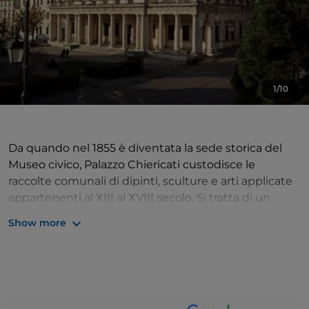
1/10
Da quando nel 1855 è diventata la sede storica del
Museo civico, Palazzo Chiericati custodisce le
raccolte comunali di dipinti, sculture e arti applicate
appartenenti al XIII al XVIII secolo. Si tratta di un
capolavoro della prima maturità di Palladio (1550)
Show more
che, oltre alle decorazioni originali, conserva
documenti di rilievo della storia artistica vicentina, tra
cui una serie di pale provenienti dalla distrutta
chiesa di S. Bartolomeo, opera di Montagna, Cima da
Conegliano, Buonconsiglio, Fogolino, Speranza e i