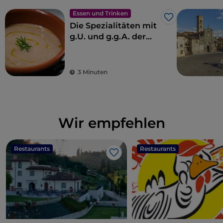
Essen und Trinken
Like
Die Spezialitäten mit
g.U. und g.g.A. der
Toskana
3 Minuten
Wir empfehlen
Restaurants
Restaurants
Like