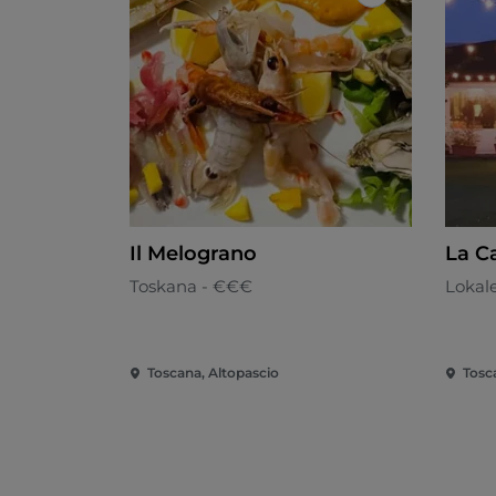
Like
Il Melograno
La C
Toskana - €€€
Lokal
Toscana, Altopascio
Tosc