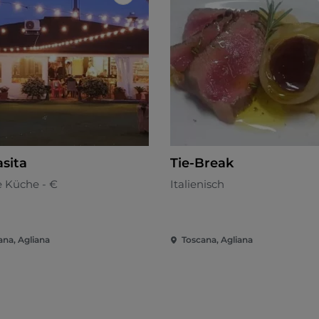
Like
asita
Tie-Break
e Küche - €
Italienisch
ana, Agliana
Toscana, Agliana