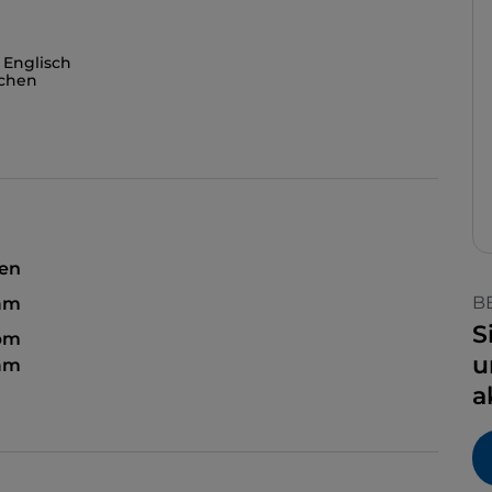
 Englisch
chen
sen
B
 am
S
 pm
u
 am
a