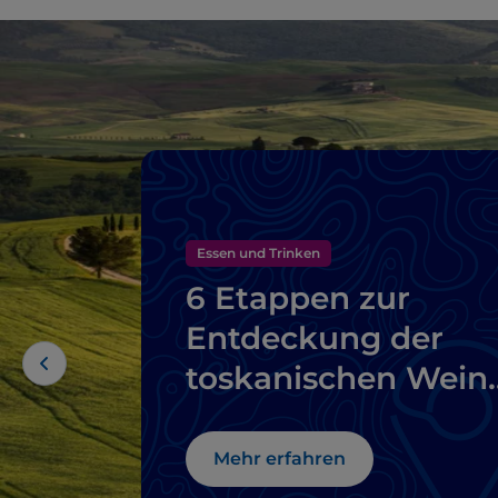
Essen und Trinken
6 Etappen zur
Entdeckung der
toskanischen Weine
vom Brunello di
Montalcino bis zu
Mehr erfahren