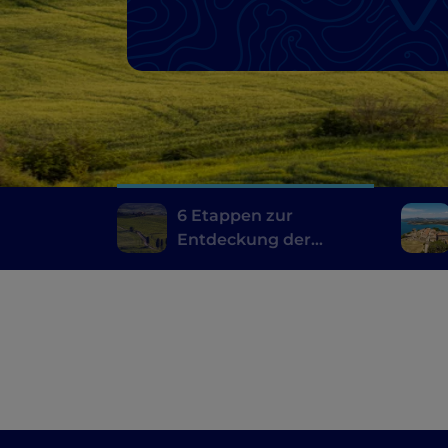
Chianti
6 Etappen zur
Entdeckung der
toskanischen Weine,
vom Brunello di
Montalcino bis zum
Chianti