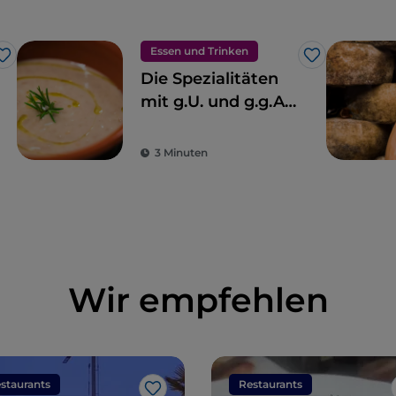
Essen und Trinken
Like
Like
Die Spezialitäten
mit g.U. und g.g.A.
der Toskana
3 Minuten
Wir empfehlen
staurants
Restaurants