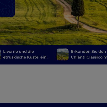
Livorno und die
Erkunden Sie den
etruskische Küste: eine
Chianti Classico m
Reise zwischen
dem Fahrrad: ein
Geschichte, Wein und
Route durch die
gutem Essen
Weinkeller