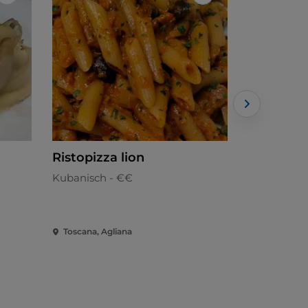
Like
Like
Ristopizza lion
Busatti
Kubanisch - €€
Fischküche
Toscana, Agliana
Toscana, Ag