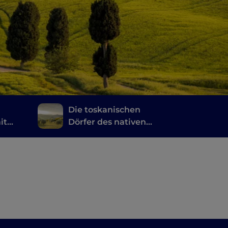
Die toskanischen
it
Dörfer des nativen
e
Olivenöls extra