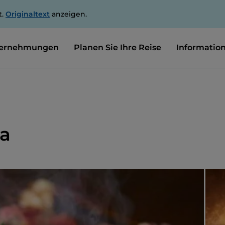
t.
Originaltext
anzeigen.
ernehmungen
Planen Sie Ihre Reise
Informatio
ia