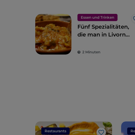
Essen und Trinken
Fünf Spezialitäten,
die man in Livorno
essen sollte: eine
kulinarische Reise
2 Minuten
durch die Stadt
von Modigliani
Restaurants
Re