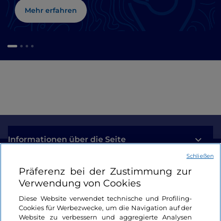
Mehr erfahren
Informationen über die Seite
Schließen
Nützliche Links
Präferenz bei der Zustimmung zur
Verwendung von Cookies
Login
Diese Website verwendet technische und Profiling-
Cookies für Werbezwecke, um die Navigation auf der
Bleiben wir in Kontakt
Website zu verbessern und aggregierte Analysen