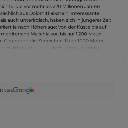
ichte, die vor mehr als 220 Millionen Jahren
ächlich aus Dolomitkalkstein. Interessante
ls auch unterirdisch, haben sich in jüngerer Zeit
ariiert je nach Höhenlage: Von der Küste bis auf
editerrane Macchia vor, bis auf 1.200 Meter
n Gegenden die Zerreichen. Über 1.200 Meter
hten Wäldern, in denen die Buchen und einige
nieren. Mehr als
dreißig Wanderwege
ieten Landschaften von seltener Schönheit. Es
laufloipen, Skipisten und Skitourenwege mit
lt von: