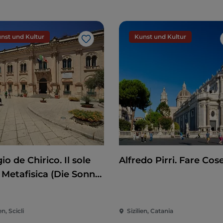
nst und Kultur
Kunst und Kultur
Like
io de Chirico. Il sole
Alfredo Pirri. Fare Cos
 Metafisica (Die Sonne
Metaphysik)
en, Scicli
Sizilien, Catania