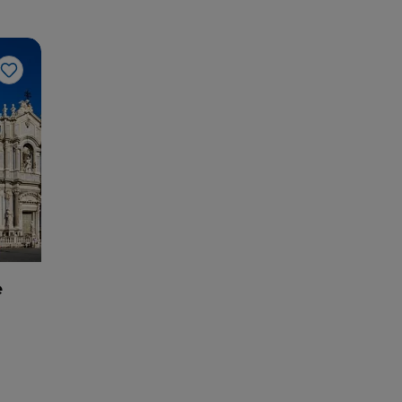
Like
e