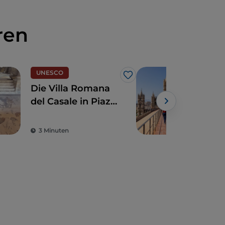
ren
UNESCO
UN
Like
Die Villa Romana
Das
del Casale in Piazza
nor
Armerina
Pal
Kat
3 Minuten
5 M
Cef
Mon