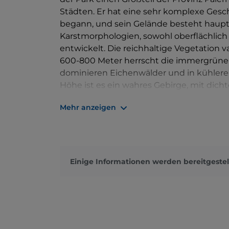
Städten. Er hat eine sehr komplexe Gesch
begann, und sein Gelände besteht haupts
Karstmorphologien, sowohl oberflächlich a
entwickelt. Die reichhaltige Vegetation v
600-800 Meter herrscht die immergrüne m
dominieren Eichenwälder und in kühlere
Höhe ist es ein wahres Gebirge, mit dic
Exemplare des seltenen Bergahorns domi
Mehr anzeigen
durchziehen Bergrücken und Täler und b
gibt auch Rad- und Reitwege sowie Lang
Skiliften.
Einige Informationen werden bereitgestel