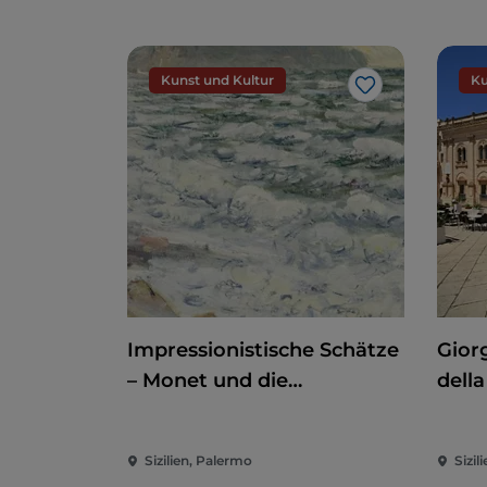
Kunst und Kultur
Ku
Like
Impressionistische Schätze
Giorg
– Monet und die
della
Normandie
der 
Sizilien, Palermo
Sizili