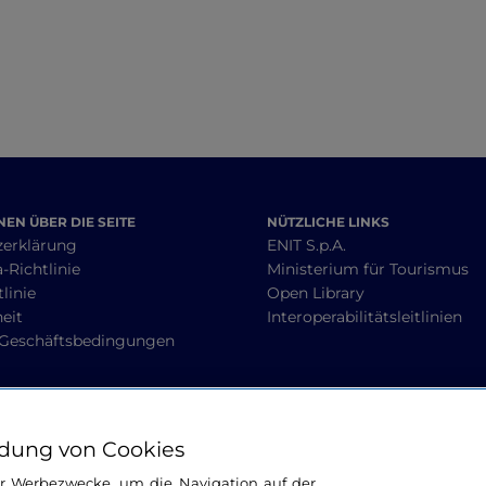
EN ÜBER DIE SEITE
NÜTZLICHE LINKS
zerklärung
ENIT S.p.A.
-Richtlinie
Ministerium für Tourismus
linie
Open Library
heit
Interoperabilitätsleitlinien
 Geschäftsbedingungen
BLEIBEN WIR IN KONTAKT
dung von Cookies
ür Werbezwecke, um die Navigation auf der