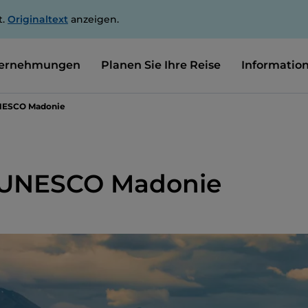
t.
Originaltext
anzeigen.
ernehmungen
Planen Sie Ihre Reise
Informatio
NESCO Madonie
 UNESCO Madonie