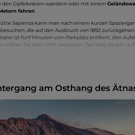
u den Gipfelkratern wandern oder mit einem
Geländewag
Metern fahren
.
Hütte Sapienza kann man nach einem kurzen Spazierga
i
besuchen, die auf den Ausbruch von 1892 zurückgehen.
ater ist fünf Minuten vom Parkplatz entfernt, den Aufs
n sollten Sie aber nicht verpassen. Der Weg dauert ca. 
ch einem unvergesslichen Erlebnis? Nehmen Sie die letz
 gehen Sie zu Fuß weiter, um den Vulkan unter der Sch
ben Sie oben auf dem Gipfel den Sonnenuntergang
. D
 sandige Schlucht hinunter, während die ersten Stern
önnen sich nicht verirren, die Pylone der Seilbahn werden
tergang am Osthang des Ätna