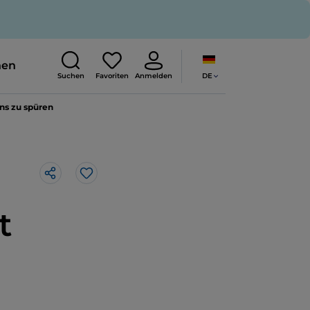
nen
DE
Suchen
Favoriten
Anmelden
ns zu spüren
Like
t