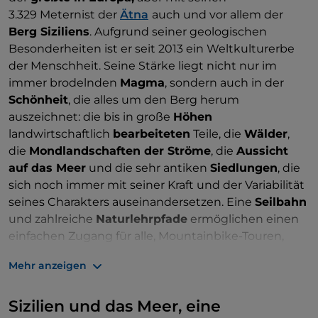
3.329 Meternist der
Ätna
auch und vor allem der
Berg Siziliens
. Aufgrund seiner geologischen
Besonderheiten ist er seit 2013 ein Weltkulturerbe
der Menschheit. Seine Stärke liegt nicht nur im
immer brodelnden
Magma
, sondern auch in der
Schönheit
, die alles um den Berg herum
auszeichnet: die bis in große
Höhen
landwirtschaftlich
bearbeiteten
Teile, die
Wälder
,
die
Mondlandschaften der Ströme
, die
Aussicht
auf das Meer
und die sehr antiken
Siedlungen
, die
sich noch immer mit seiner Kraft und der Variabilität
seines Charakters auseinandersetzen. Eine
Seilbahn
und zahlreiche
Naturlehrpfade
ermöglichen einen
einfachen Zugang für alle, Mountainbike-Touren,
Trekking für Experten und Body Rafting in den
Gole
Mehr anzeigen
di
Alcantara
machen dieses unglaubliche Erlebnis
noch adrenalingeladener. Auch an Schnee fehlt es
Sizilien und das Meer, eine
nicht, und er bleibt in der Regel eine ganze Weile auf