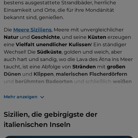
bestens ausgestattete Strandbäder, herrliche
Einsamkeit und Orte, die für ihre Mondänität
bekannt sind, genießen.
Die
Meere Siziliens
, Meere mit unvergleichlicher
Natur
und
Geschichte
, und seine
Küsten
erzeugen
eine
Vielfalt unendlicher Kulissen
! Ein ständiger
Wechsel! Die
Südküste
, golden und weich, aber
auch hart und sandig, wo die Lava des Ätna ins Meer
taucht, ist eine Abfolge von
Stränden
mit
großen
Dünen
und
Klippen
,
malerischen Fischerdörfern
und
berühmten
Badeorten
und schließlich
weißen
Klippen
am Ende des Golfs. Entlang der
Nordküste
hat
die Natur die unterschiedlichsten und
Mehr anzeigen
erstaunlichsten Formen hervorgebracht. Die Küsten
als Anlegestelle für Menschen und Kulturen, die im
Sizilien, die gebirgigste der
Laufe der Jahrtausende von weit her kamen und
italienischen Inseln
eine
Fülle von Wissen
,
Aromen
,
Düften
,
Kenntnissen
,
Kunst-
und
Lebensstilen