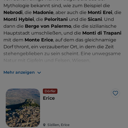
Mythologie bekannt sind, wie zum Beispiel die
Nebrodi
, die
Madonie
, aber auch die
Monti Erei
, die
Monti Hyblei
, die
Peloritani
und die
Sicani
. Und
dann die
Berge von Palermo
, die die sizilianische
Hauptstadt umschließen, und die
Monti di Trapani
mit dem
Monte Erice
, auf dem das gleichnamige
Dorf thront, ein verzauberter Ort, in dem die Zeit
stehengeblieben zu sein scheint. Eine unwegsame
Natur mit Gipfeln und Felsen, Wiesen,
ausgedehnten Wäldern mit alpinen Bäumen, die
Mehr anzeigen
grünen Lungen der Insel, die oft durch
Regionalparks
und
Naturschutzgebiete
geschützt
sind, übersät mit Dörfern, die sich an die Felsen
Dörfer
klammern, bis sie mit ihnen zu spektakulären
Like
Erice
Konglomeraten zu verschmelzen scheinen.
Sizilien, Erice