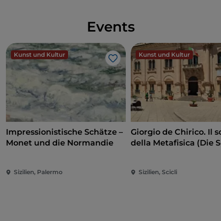
Events
Kunst und Kultur
Kunst und Kultur
Like
Impressionistische Schätze –
Giorgio de Chirico. Il s
Monet und die Normandie
della Metafisica (Die 
der Metaphysik)
Sizilien, Palermo
Sizilien, Scicli