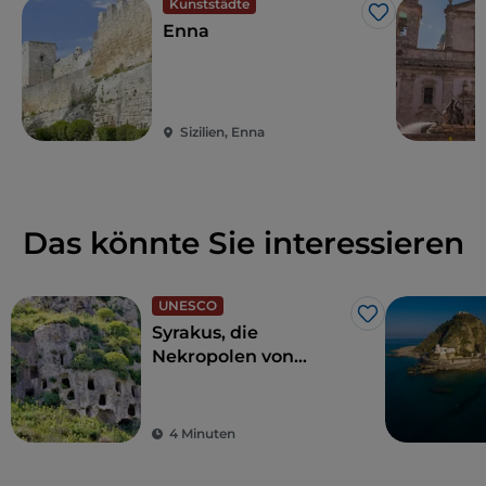
Kunststädte
mit
antiken Akropolen
,
Seen mit karmesinrotem
Like
Enna
Wasser
und
bunten
Mosaiken
wieder lebendig
werden.
Sizilien, Enna
Das könnte Sie interessieren
UNESCO
Like
Syrakus, die
Nekropolen von
Pantalica, die zum
Weltkulturerbe
gehören
4 Minuten