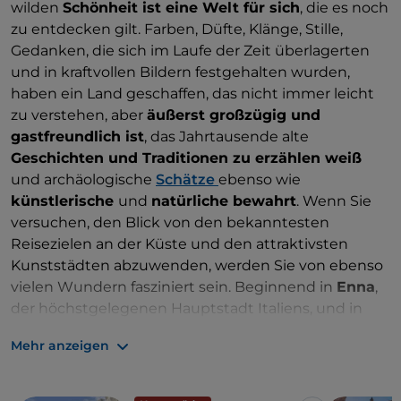
wilden
Schönheit ist eine Welt für sich
, die es noch
zu entdecken gilt. Farben, Düfte, Klänge, Stille,
Gedanken, die sich im Laufe der Zeit überlagerten
und in kraftvollen Bildern festgehalten wurden,
haben ein Land geschaffen, das nicht immer leicht
zu verstehen, aber
äußerst großzügig und
gastfreundlich ist
, das Jahrtausende alte
Geschichten und Traditionen zu erzählen weiß
und archäologische
Schätze
ebenso wie
künstlerische
und
natürliche bewahrt
. Wenn Sie
versuchen, den Blick von den bekanntesten
Reisezielen an der Küste und den attraktivsten
Kunststädten abzuwenden, werden Sie von ebenso
vielen Wundern fasziniert sein. Beginnend in
Enna
,
der höchstgelegenen Hauptstadt Italiens, und in
Caltanissetta
mit seinem historischen Zentrum
Mehr anzeigen
voller Renaissance- und Barockdenkmäler. Und
dann ist da noch das bergige Herz Siziliens, wo die
griechischen
Mythen
und die
römische Zivilisation