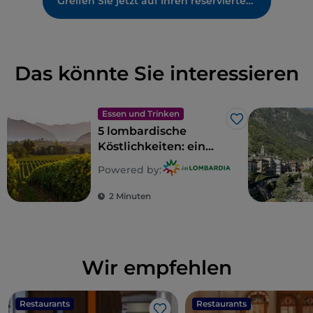
Greifen Sie jetzt auf Ihren reservierten Bereich zu
Das könnte Sie interessieren
Essen und Trinken
Like
5 lombardische
Köstlichkeiten: ein
Gebiet zum Genießen
Powered by:
2 Minuten
Wir empfehlen
Restaurants
Restaurants