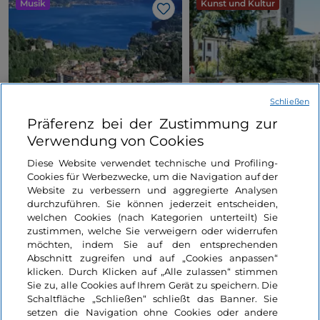
Musik
Kunst und Kultur
Like
Schließen
LakeComo Music Festival
Sondrio Estate 2026:
Präferenz bei der Zustimmung zur
2026: klassische und
Veranstaltungen, Musi
Verwendung von Cookies
zeitgenössische Musik
und Spaß im Herzen d
zwischen Villen und Gärten
Stadt
Diese Website verwendet technische und Profiling-
Lombardei, Como
Lombardei, Sondrio
Cookies für Werbezwecke, um die Navigation auf der
am Comer See
Website zu verbessern und aggregierte Analysen
durchzuführen. Sie können jederzeit entscheiden,
welchen Cookies (nach Kategorien unterteilt) Sie
zustimmen, welche Sie verweigern oder widerrufen
möchten, indem Sie auf den entsprechenden
Abschnitt zugreifen und auf „Cookies anpassen“
klicken. Durch Klicken auf „Alle zulassen“ stimmen
Sie zu, alle Cookies auf Ihrem Gerät zu speichern. Die
Informationen über die Seite
Schaltfläche „Schließen“ schließt das Banner. Sie
setzen die Navigation ohne Cookies oder andere