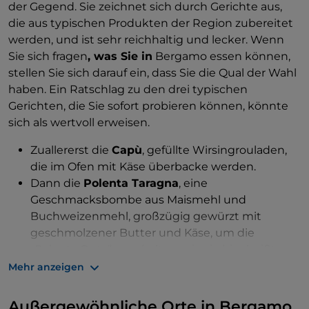
der Gegend. Sie zeichnet sich durch Gerichte aus,
die aus typischen Produkten der Region zubereitet
werden, und ist sehr reichhaltig und lecker. Wenn
Sie sich fragen
, was Sie in
Bergamo essen können,
stellen Sie sich darauf ein, dass Sie die Qual der Wahl
haben. Ein Ratschlag zu den drei typischen
Gerichten, die Sie sofort probieren können, könnte
sich als wertvoll erweisen.
Zuallererst die
Capù
, gefüllte Wirsingrouladen,
die im Ofen mit Käse überbacke werden.
Dann die
Polenta Taragna
, eine
Geschmacksbombe aus Maismehl und
Buchweizenmehl, großzügig gewürzt mit
geschmolzener Butter und Käse, um die
„Polenta Onta“ zu erhalten, wie sie hier heißt.
Zu guter
Mehr anzeigen
Letzt die
Casoncelli
, mit Fleisch, Amaretti,
Parmesan, Sultaninen und Petersilie gefüllte
Außergewöhnliche Orte in Bergamo