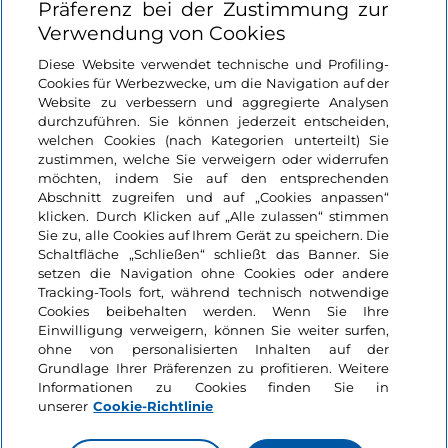
Präferenz bei der Zustimmung zur
zwischen Villen und Gärten
Stadt
Verwendung von Cookies
Lombardei, Como
Lombardei, Sondrio
am Comer See
Diese Website verwendet technische und Profiling-
Cookies für Werbezwecke, um die Navigation auf der
Website zu verbessern und aggregierte Analysen
durchzuführen. Sie können jederzeit entscheiden,
welchen Cookies (nach Kategorien unterteilt) Sie
zustimmen, welche Sie verweigern oder widerrufen
möchten, indem Sie auf den entsprechenden
Informationen über die Seite
Abschnitt zugreifen und auf „Cookies anpassen“
klicken. Durch Klicken auf „Alle zulassen“ stimmen
Sie zu, alle Cookies auf Ihrem Gerät zu speichern. Die
Nützliche Links
Schaltfläche „Schließen“ schließt das Banner. Sie
setzen die Navigation ohne Cookies oder andere
Tracking-Tools fort, während technisch notwendige
Login
Cookies beibehalten werden. Wenn Sie Ihre
Einwilligung verweigern, können Sie weiter surfen,
ohne von personalisierten Inhalten auf der
Bleiben wir in Kontakt
Grundlage Ihrer Präferenzen zu profitieren. Weitere
Informationen zu Cookies finden Sie in
unserer
Cookie-Richtlinie