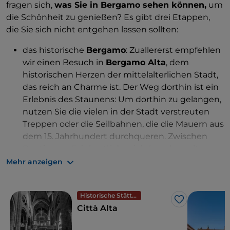
fragen sich,
was Sie in Bergamo sehen können,
um
die Schönheit zu genießen? Es gibt drei Etappen,
die Sie sich nicht entgehen lassen sollten:
das historische
Bergamo
: Zuallererst empfehlen
wir einen Besuch in
Bergamo Alta
, dem
historischen Herzen der mittelalterlichen Stadt,
das reich an Charme ist. Der Weg dorthin ist ein
Erlebnis des Staunens: Um dorthin zu gelangen,
nutzen Sie die vielen in der Stadt verstreuten
Treppen oder die Seilbahnen, die die Mauern aus
dem 15. Jahrhundert durchqueren. Zwischen
Boutiquen, Feinkostläden, jahrhundertealten
Cafés, Trattorien und Weinbars sollten Sie sich
Mehr anzeigen
nicht zu sehr von den Orten ablenken lassen, die
Sie nicht verpassen sollten: die
Piazza Mercato
Historische Stätten
delle Scarpe
, die
Piazza Vecchia
, den
Palazzo
Like
Città Alta
della Ragione
und das
Museo degli Affreschi
,
das
Bergamo der Museen
: Fahren wir nach