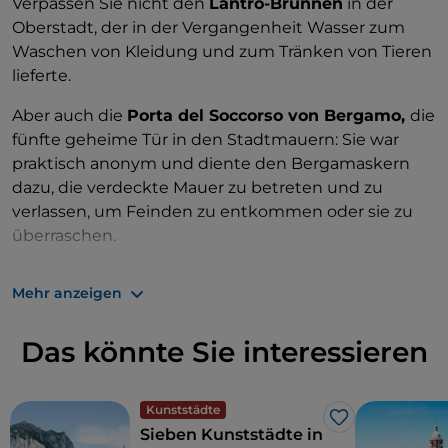
Verpassen Sie nicht den
Lantro-Brunnen
in der
Oberstadt, der in der Vergangenheit Wasser zum
Waschen von Kleidung und zum Tränken von Tieren
lieferte.
Aber auch die
Porta del Soccorso von Bergamo,
die
fünfte geheime Tür in den Stadtmauern: Sie war
praktisch anonym und diente den Bergamaskern
dazu, die verdeckte Mauer zu betreten und zu
verlassen, um Feinden zu entkommen oder sie zu
überraschen.
Sehr interessant ist auch
das ehemalige Gefängnis
Mehr anzeigen
von Sant'Agata
, das erste Kloster der Theatiner, das
1802 nach einem Entwurf des
Das könnte Sie interessieren
Aufklärungsarchitekten Leopold Pollack in ein
Gefängnis umgewandelt wurde.
Kunststädte
Like
Sieben Kunststädte in