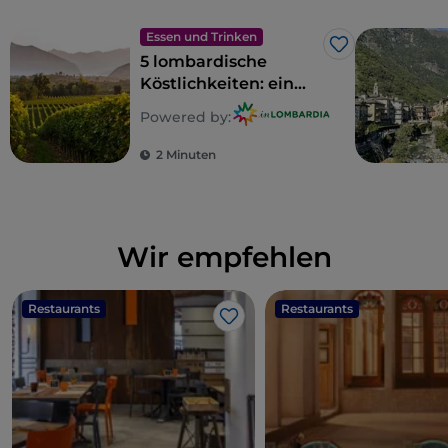
Essen und Trinken
Like
5 lombardische
Köstlichkeiten: ein
Gebiet zum Genießen
Powered by:
2 Minuten
Wir empfehlen
Restaurants
Restaurants
Like