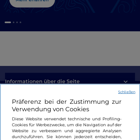
Informationen über die Seite
Schließen
Nützliche Links
Präferenz bei der Zustimmung zur
Verwendung von Cookies
Login
Diese Website verwendet technische und Profiling-
Cookies für Werbezwecke, um die Navigation auf der
Bleiben wir in Kontakt
Website zu verbessern und aggregierte Analysen
durchzuführen. Sie können jederzeit entscheiden,