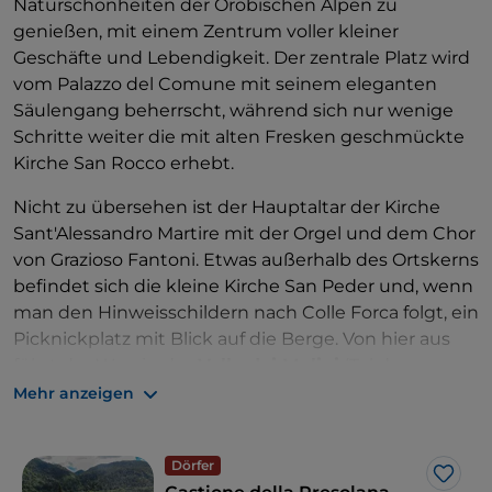
Naturschönheiten der Orobischen Alpen zu
genießen, mit einem Zentrum voller kleiner
Geschäfte und Lebendigkeit. Der zentrale Platz wird
vom Palazzo del Comune mit seinem eleganten
Säulengang beherrscht, während sich nur wenige
Schritte weiter die mit alten Fresken geschmückte
Kirche San Rocco erhebt.
Nicht zu übersehen ist der Hauptaltar der Kirche
Sant'Alessandro Martire mit der Orgel und dem Chor
von Grazioso Fantoni. Etwas außerhalb des Ortskerns
befindet sich die kleine Kirche San Peder und, wenn
man den Hinweisschildern nach Colle Forca folgt, ein
Picknickplatz mit Blick auf die Berge. Von hier aus
führt der Weg in das
Valle dei Mulini
(Tal der
Mühlen), eine kleine Schlucht, die über kleine Stein-
Mehr anzeigen
oder Holzbrücken überquert werden kann.
Dörfer
Like