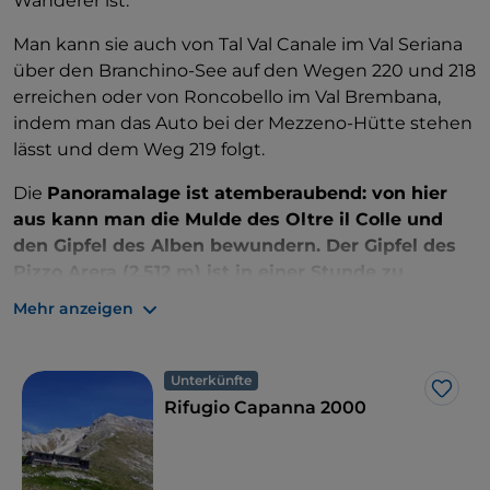
Wanderer ist.
Man kann sie auch von Tal Val Canale im Val Seriana
über den Branchino-See auf den Wegen 220 und 218
erreichen oder von Roncobello im Val Brembana,
indem man das Auto bei der Mezzeno-Hütte stehen
lässt und dem Weg 219 folgt.
Die
Panoramalage ist atemberaubend: von hier
aus kann man die Mulde des Oltre il Colle und
den Gipfel des Alben bewundern. Der Gipfel des
Pizzo Arera (2.512 m) ist in einer Stunde zu
erreichen und belohnt mit einem 360-Grad-
Mehr anzeigen
Panoramablick auf die Orobischen Alpen, den
Monte Rosa und den Apennin.
Unterkünfte
Like
Rifugio Capanna 2000