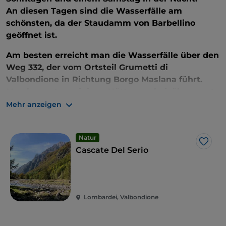
An diesen Tagen sind die Wasserfälle am
schönsten, da der Staudamm von Barbellino
geöffnet ist.
Am besten erreicht man die Wasserfälle über den
Weg 332, der vom Ortsteil Grumetti di
Valbondione in Richtung Borgo Maslana führt.
Man kommt an einigen Hütten vorbei, überquert
die Brücke Ponte Piccinella und erreicht
Mehr anzeigen
schließlich das Gebiet der
Grandi Macigni
, den
schönsten Aussichtspunkt. Die Wanderung ist
Natur
mittelschwer und dauert ca. 1,5 Stunden.
Like
Cascate Del Serio
Lombardei, Valbondione