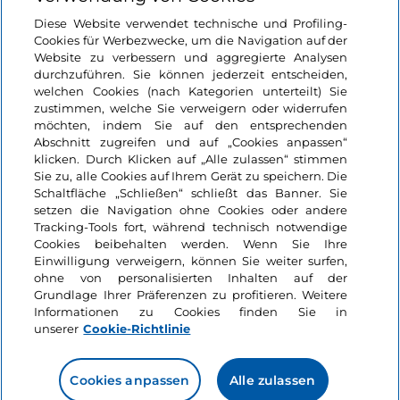
Like
Die 7 Orte, die Sie in
Diese Website verwendet technische und Profiling-
den Bergamasker
Cookies für Werbezwecke, um die Navigation auf der
Alpen nicht verpassen
Website zu verbessern und aggregierte Analysen
sollten
durchzuführen. Sie können jederzeit entscheiden,
welchen Cookies (nach Kategorien unterteilt) Sie
4 Minuten
zustimmen, welche Sie verweigern oder widerrufen
möchten, indem Sie auf den entsprechenden
Abschnitt zugreifen und auf „Cookies anpassen“
klicken. Durch Klicken auf „Alle zulassen“ stimmen
Sie zu, alle Cookies auf Ihrem Gerät zu speichern. Die
Events
Schaltfläche „Schließen“ schließt das Banner. Sie
setzen die Navigation ohne Cookies oder andere
Tracking-Tools fort, während technisch notwendige
Musik
Musik
Cookies beibehalten werden. Wenn Sie Ihre
Like
Einwilligung verweigern, können Sie weiter surfen,
ohne von personalisierten Inhalten auf der
Grundlage Ihrer Präferenzen zu profitieren. Weitere
Informationen zu Cookies finden Sie in
unserer
Cookie-Richtlinie
Konzert bei Sonnenaufgang
LakeComo Music Festi
Cookies anpassen
Alle zulassen
in Valdidentro
2026: klassische und