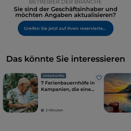
BETREIBER DER BRANCHE
Sie sind der Geschäftsinhaber und
möchten Angaben aktualisieren?
Greifen Sie jetzt auf Ihren reservierten Bereich zu
Das könnte Sie interessieren
Unterkünfte
Like
7 Ferienbauernhöfe in
Kampanien, die eine
perfekte Kombination
aus ökologischer
Nachhaltigkeit und
3 Minuten
Geschmack bieten