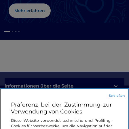
Mehr erfahren
Informationen über die Seite
Schließen
Nützliche Links
Präferenz bei der Zustimmung zur
Verwendung von Cookies
Login
Diese Website verwendet technische und Profiling-
Cookies für Werbezwecke, um die Navigation auf der