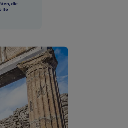
äten, die
llte