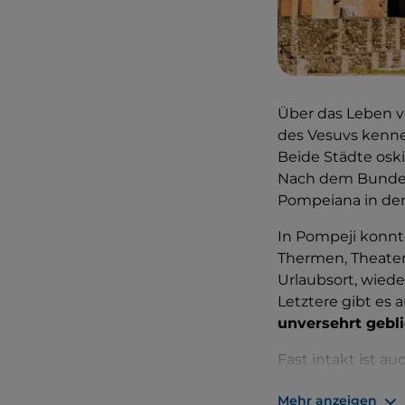
Über das Leben 
des Vesuvs kenn
Beide Städte osk
Nach dem Bundes
Pompeiana in den
In Pompeji konnt
Thermen, Theater
Urlaubsort, wied
Letztere gibt es
unversehrt gebl
Fast intakt ist au
Hier befinden sic
Mehr anzeigen
zweiten Frau von 