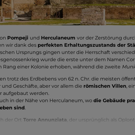
von
Pompeji
und
Herculaneum
vor der Zerstörung dur
en wir dank des
perfekten Erhaltungszustands der Stät
ischen Ursprungs gingen unter die Herrschaft verschied
genossenkrieg wurde die erste unter dem Namen Corn
 Rang einer Kolonie erhoben, während die zweite
Muni
en trotz des Erdbebens von 62 n. Chr. die meisten öffe
 und Geschäfte, aber vor allem die
römischen Villen
, e
er aufgebaut werden.
 auch in der Nähe von Herculaneum, wo
die Gebäude pra
ieben sind
.
ch der Ort
Torre Annunziata
, der ursprünglich als Oplon
h die meisten der Gebäude in gutem Zustand, darunter d
Kaiser Nero.