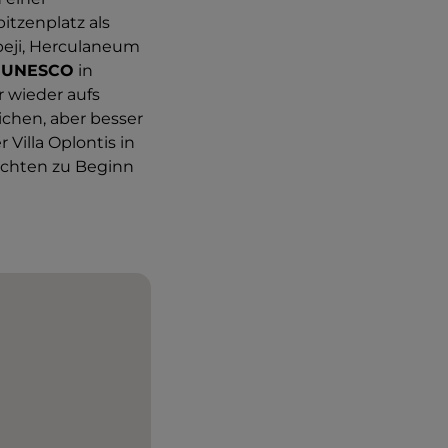
itzenplatz als
peji, Herculaneum
er UNESCO
in
 wieder aufs
chen, aber besser
Villa Oplontis in
ichten zu Beginn