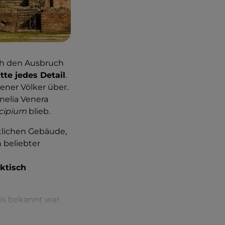
ch den Ausbruch
te jedes Detail
.
ener Völker über.
elia Venera
cipium
blieb.
ntlichen Gebäude,
in beliebter
ktisch
tis bekannt war.
ie Villa der