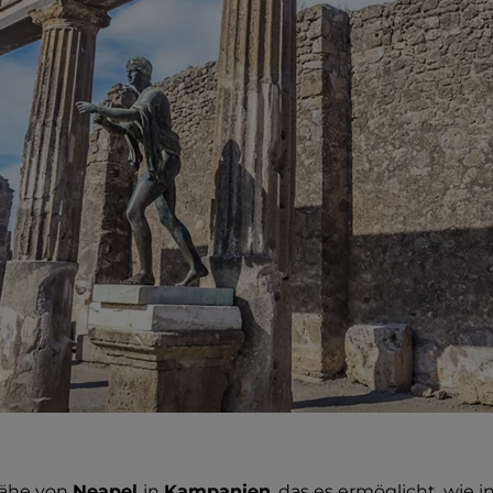
Nähe von
Neapel
in
Kampanien
, das es ermöglicht, wie i