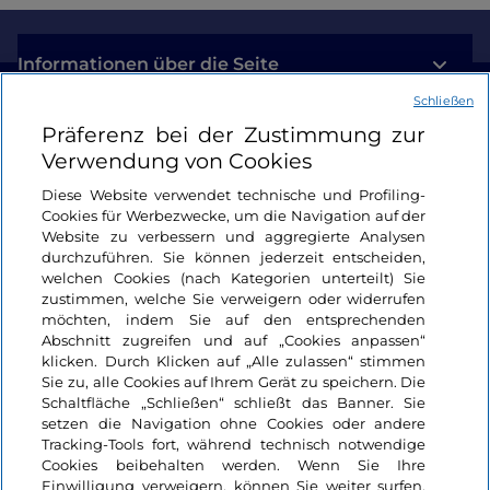
Informationen über die Seite
Schließen
Nützliche Links
Präferenz bei der Zustimmung zur
Verwendung von Cookies
Login
Diese Website verwendet technische und Profiling-
Cookies für Werbezwecke, um die Navigation auf der
Bleiben wir in Kontakt
Website zu verbessern und aggregierte Analysen
durchzuführen. Sie können jederzeit entscheiden,
welchen Cookies (nach Kategorien unterteilt) Sie
zustimmen, welche Sie verweigern oder widerrufen
möchten, indem Sie auf den entsprechenden
Abschnitt zugreifen und auf „Cookies anpassen“
klicken. Durch Klicken auf „Alle zulassen“ stimmen
Sie zu, alle Cookies auf Ihrem Gerät zu speichern. Die
Schaltfläche „Schließen“ schließt das Banner. Sie
setzen die Navigation ohne Cookies oder andere
Tracking-Tools fort, während technisch notwendige
Cookies beibehalten werden. Wenn Sie Ihre
Einwilligung verweigern, können Sie weiter surfen,