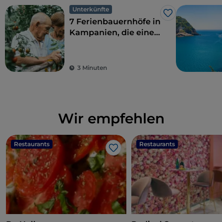
Unterkünfte
Like
7 Ferienbauernhöfe in
Kampanien, die eine
perfekte Kombination
aus ökologischer
Nachhaltigkeit und
3 Minuten
Geschmack bieten
Wir empfehlen
Restaurants
Restaurants
Like