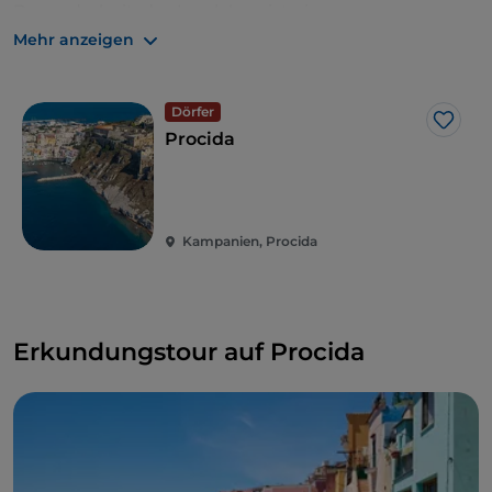
Besonderheit: das Inselchen ist ein
Naturschutzgebiet, das einen gelassenen Tourismus
Mehr anzeigen
ermöglicht.
Dörfer
Like
Procida
Kampanien, Procida
Erkundungstour auf Procida