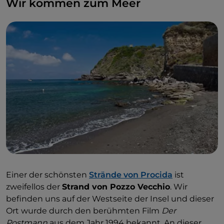
Wir kommen zum Meer
gehen. Die farbenfrohen Häuser spiegeln sich im
glasklaren Wasser des Hafens und sind eine der
schönsten und charakteristischsten Ansichten der
Insel.
Einer der schönsten
Strände von Procida
ist
zweifellos der
Strand von Pozzo Vecchio
. Wir
befinden uns auf der Westseite der Insel und dieser
Ort wurde durch den berühmten Film
Der
Postmann
aus dem Jahr 1994 bekannt. An dieser