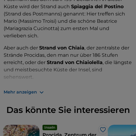
Küste wird der Strand auch
Spiaggia del Postino
(Strand des Postmanns) genannt: Hier treffen sich
Mario (Massimo Troisi) und die schöne Beatrice
(Mariagrazia Cucinotta) zum ersten Mal und
verlieben sich.
Aber auch der
Strand von Chiaia
, der zentralste der
Strände Procidas, den man nur über 186 Stufen
erreicht, oder der
Strand von Chiaiolella
, die längste
und meistbesuchte Küste der Insel, sind
sehenswert.
Aber es gibt noch so viel mehr. Sprechen Sie mit den
Mehr anzeigen
Einheimischen
, denn diese werden Ihnen die
besten Plätze zeigen.
Das könnte Sie interessieren
Inseln
Like
Procida, Zentrum der