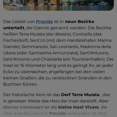
Das Gebiet von
Procida
ist in
neun Bezirke
unterteilt
, die Grancìe genannt werden. Die Bezirke
heißen Terra Murata (der älteste), Corricella (das
Fischerdorf), Sent'cò (mit dem Handelshafen Marina
Grande), Semmarezio, San Leonardo, Madonna della
Libera (oder Santissima Annunziata), Sant'Antuono,
Sant'Antonio und Chiaiolella (ein Touristenhafen). Die
Insel ist 16 Kilometer lang und es gelingt ihr, an jeder
Ecke zu überraschen, angefangen bei den vielen
kleinen Straßen, die zu versteckten Stränden in den
Buchten führen.
Der historische Kern ist das
Dorf Terra Murata
, das
in gewisser Weise das Herz der Insel darstellt. Aber
ebenso interessant ist die
kleine Insel Vivara
, die
über eine Brücke mit
Procida
verbunden ist. Ihre