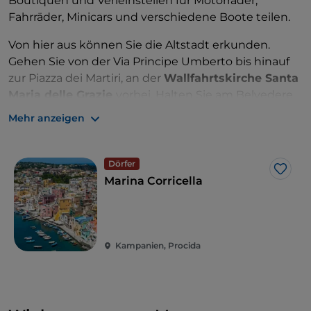
Boutiquen und Verleihstellen für Motorräder,
Fahrräder, Minicars und verschiedene Boote teilen.
Von hier aus können Sie die Altstadt erkunden.
Gehen Sie von der Via Principe Umberto bis hinauf
zur Piazza dei Martiri, an der
Wallfahrtskirche Santa
Maria delle Grazie
vorbei. Halten Sie am Belvedere
dei Cannoni, um
Marina Corricella
in ihrer ganzen
Mehr anzeigen
Pracht zu bewundern.
Terra Murata
ist die historische
Altstadt
. Hier
Dörfer
können Sie den
Palazzo D'Avalos besichtigen
, der
Like
Marina Corricella
einst Palast und Gefängnis war, und sich zwischen
Innenhöfen, Treppen und Plätzen verlieren, bis Sie
die Abtei San Michele Arcangelo aus dem
11. Jahrhundert erreichen. Darüber hinaus verfügt die
Kampanien, Procida
Abtei über einen Museumskomplex, der sich über
die drei darunter liegenden Etagen erstreckt.
Ins Fischerdorf
Corricella
kann man gut zu Fuß