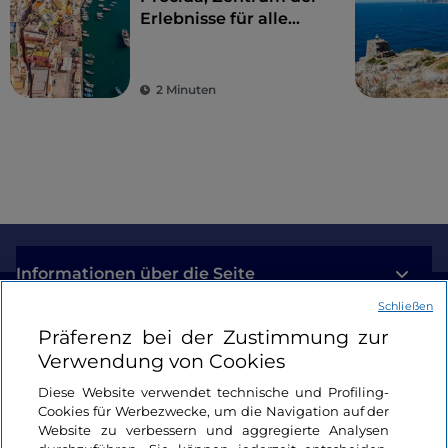
Erlebnisse für alle
Sinne
2 Minuten
Informationen über die Seite
Schließen
Nützliche Links
Präferenz bei der Zustimmung zur
Verwendung von Cookies
Login
Diese Website verwendet technische und Profiling-
Cookies für Werbezwecke, um die Navigation auf der
Bleiben wir in Kontakt
Website zu verbessern und aggregierte Analysen