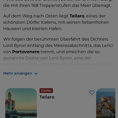
die mit ihren 168 Treppenstufen das Meer überragt.
Auf dem Weg nach Osten liegt
Tellaro
, eines der
schönsten Dörfer Italiens, mit seinen farbenfrohen
Häusern und kleinen Häfen.
Wir folgen der berühmten Überfahrt des Dichters
Lord Byron entlang des Meeresabschnitts, das Lerici
von
Portovenere
trennt, und erreichen die so
genannte Grotte von Lord Byron, eine der
eindrucksvollsten Buchten des Regionalparks von
Portovenere. Die Kirche San Pietro, die auf den
Mehr anzeigen
Überresten eines Tempels errichtet wurde, der der
Göttin Venus gewidmet war (daher der Name des
Küstenstreifens von La Spezia), die der Legende
Dörfer
Like
nach in eben diesen Gewässern geboren wurde,
Tellaro
bietet einen bezaubernden Anblick.
Es geht weiter zur
Insel Palmaria mit ihren hohen