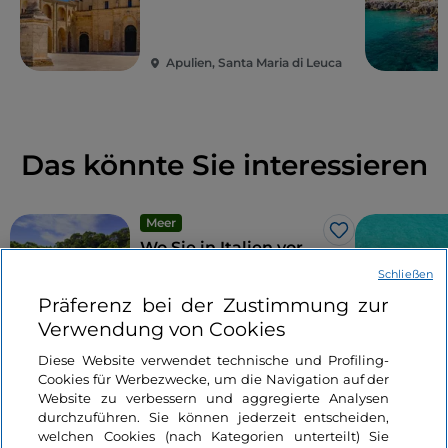
Apulien, Santa Maria di Leuca
Das könnte Sie interessieren
Meer
Like
Wo Sie in Italien vor
Anker gehen können,
Schließen
acht schöne und nicht
Präferenz bei der Zustimmung zur
überlaufene Spots
Verwendung von Cookies
4 Minuten
Diese Website verwendet technische und Profiling-
Cookies für Werbezwecke, um die Navigation auf der
Website zu verbessern und aggregierte Analysen
durchzuführen. Sie können jederzeit entscheiden,
welchen Cookies (nach Kategorien unterteilt) Sie