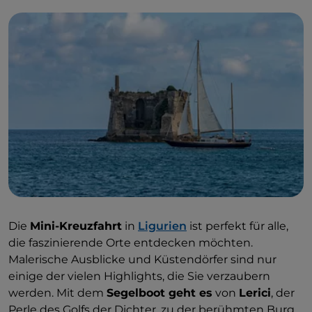
Die
Mini-Kreuzfahrt
in
Ligurien
ist perfekt für alle,
die faszinierende Orte entdecken möchten.
Malerische Ausblicke und Küstendörfer sind nur
einige der vielen Highlights, die Sie verzaubern
werden. Mit dem
Segelboot geht es
von
Lerici
, der
Perle des Golfs der Dichter, zu der berühmten Burg,