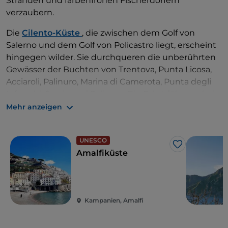
Stränden und farbenfrohen Fischerdörfern
verzaubern.
Die
Cilento-Küste
, die zwischen dem Golf von
Salerno und dem Golf von Policastro liegt, erscheint
hingegen wilder. Sie durchqueren die unberührten
Gewässer der Buchten von Trentova, Punta Licosa,
Acciaroli, Palinuro, Marina di Camerota, Punta degli
Infreschi, Scario und Palinuro. Die Fahrt führt vorbei
an Höhlen und Felsen mit Blick auf ein Meer, das
Mehr anzeigen
mehrfach mit der Blauen Flagge ausgezeichnet
wurde, sowie Buchten und Landzungen, die von
UNESCO
alten Wachtürmen, einer üppigen Vegetation und
Like
Amalfiküste
einer kostbaren Meeresfauna geprägt sind.
Kampanien, Amalfi