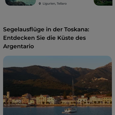
Klippen
, die das Wasser überragen, und zur Insel
Ligurien, Tellaro
Tino
, die an ihrer dreieckigen Felsform zu erkennen
ist. Bezaubernde Orte, die nicht zufällig zum
UNESCO-Weltkulturerbe gehören, zusammen mit
den
Cinque Terre
.
Segelausflüge in der Toskana:
Entdecken Sie die Küste des
Argentario