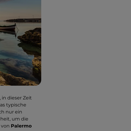
in dieser Zeit
as typische
h nur ein
heit, um die
r von
Palermo