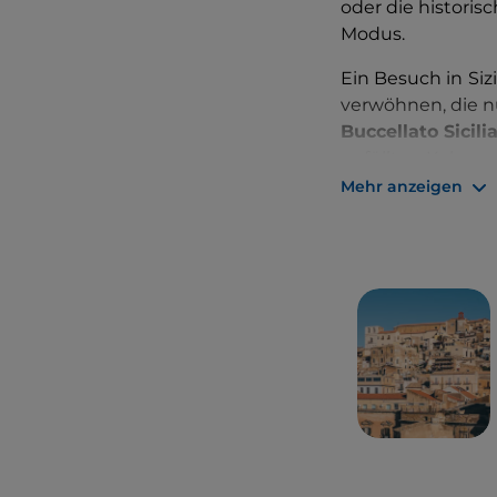
oder die histori
Modus.
Ein Besuch in
Siz
verwöhnen, die n
Buccellato Sicili
gefüllten Kekse 
Italiens verzicht
Mehr anzeigen
zum goldenen Str