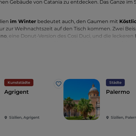
schen Gebäude von Catania zu entdecken. Das Ganze im 
ilien
im Winter
bedeutet auch, den Gaumen mit
Köstli
ur zur Weihnachtszeit auf den Tisch kommen. Zwei Beisp
ano
, eine Donut-Version des Cosi Duci, und die leckeren
aus Ragusa. Und wenn Sie auch im Winter nicht auf das
en möchten, machen Sie einen Abstecher zur Isola Bella 
and von Cefalù.
Kunststädte
Städte
Like
Agrigent
Palermo
Sizilien, Agrigent
Sizilien, Pale