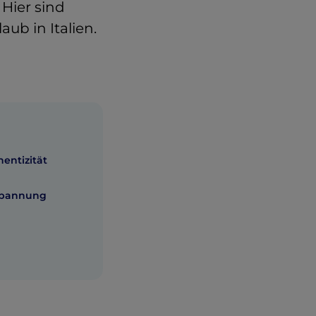
Hier sind
ub in Italien.
entizität
tspannung