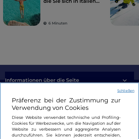
die Sie sich in Italien
nicht entgehen lassen
sollten
6 Minuten
Informationen über die Seite
Schließen
Nützliche Links
Präferenz bei der Zustimmung zur
Verwendung von Cookies
Login
Diese Website verwendet technische und Profiling-
Cookies für Werbezwecke, um die Navigation auf der
Bleiben wir in Kontakt
Website zu verbessern und aggregierte Analysen
durchzuführen. Sie können jederzeit entscheiden,