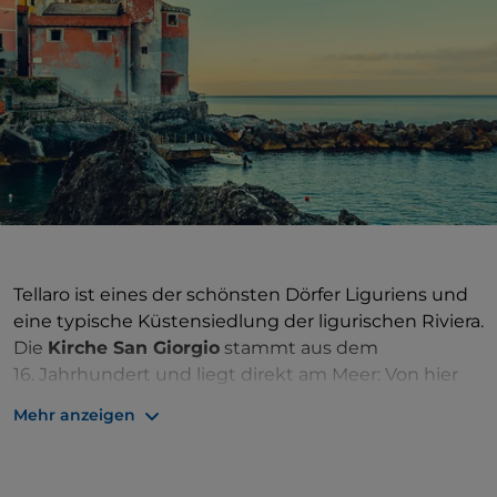
Tellaro ist eines der schönsten Dörfer Liguriens und
eine typische Küstensiedlung der ligurischen Riviera.
Die
Kirche San Giorgio
stammt aus dem
16. Jahrhundert und liegt direkt am Meer: Von hier
aus beginnt ein kurvenreicher Spaziergang, der an
Mehr anzeigen
Häusern und Klippen vorbeiführt und einen
schönen Blick auf die umliegende Landschaft bietet.
Das alte Festungsdorf war eine Inspirationsquelle für