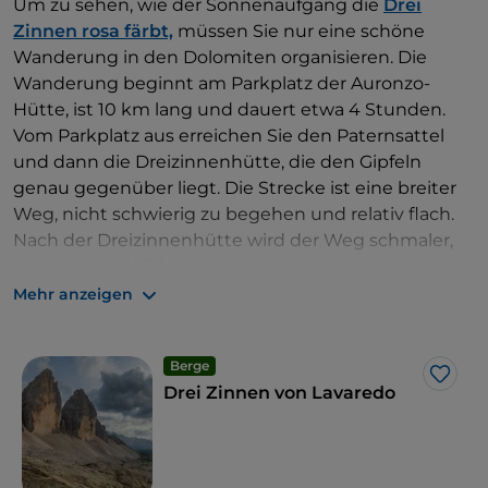
Um zu sehen, wie der Sonnenaufgang die
Drei
Zinnen rosa färbt,
müssen Sie nur eine schöne
Wanderung in den Dolomiten organisieren. Die
Wanderung beginnt am Parkplatz der Auronzo-
Hütte, ist 10 km lang und dauert etwa 4 Stunden.
Vom Parkplatz aus erreichen Sie den Paternsattel
und dann die Dreizinnenhütte, die den Gipfeln
genau gegenüber liegt. Die Strecke ist eine breiter
Weg, nicht schwierig zu begehen und relativ flach.
Nach der Dreizinnenhütte wird der Weg schmaler,
hügeliger und felsiger.
Mehr anzeigen
Der beste Ort zum Übernachten, um das
Schauspiel des Sonnenaufgangs über den Drei
Zinnen zu genießen, ist hier. Die Hütte ist von Ende
Berge
Like
Juni bis Ende September geöffnet und kann per E-
Drei Zinnen von Lavaredo
Mail über ihre Website gebucht werden. Die
Aussicht ist zauberhaft und das Erlebnis einzigartig.