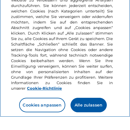
Website zu verbessern und aggregierte Analysen
durchzuführen. Sie können jederzeit entscheiden,
welchen Cookies (nach Kategorien unterteilt) Sie
zustimmen, welche Sie verweigern oder widerrufen
möchten, indem Sie auf den entsprechenden
Ganz unten auf Sizilien ist die
Riviera dei Ciclopi bei
Abschnitt zugreifen und auf „Cookies anpassen“
Aci Trezza
einer der schönsten Orte, um den
klicken. Durch Klicken auf „Alle zulassen“ stimmen
Sonnenaufgang zu erleben. Hier, in der Welt von
Sie zu, alle Cookies auf Ihrem Gerät zu speichern. Die
Schaltfläche „Schließen“ schließt das Banner. Sie
Odysseus und Polyphem, beleuchtet die Sonne die
setzen die Navigation ohne Cookies oder andere
schwarzen Klippen, aus denen sich die Schären
Tracking-Tools fort, während technisch notwendige
erheben.
Cookies beibehalten werden. Wenn Sie Ihre
Einwilligung verweigern, können Sie weiter surfen,
ohne von personalisierten Inhalten auf der
Grundlage Ihrer Präferenzen zu profitieren. Weitere
Natur
Informationen zu Cookies finden Sie in
Like
Riviera dei Ciclopi
unserer
Cookie-Richtlinie
Cookies anpassen
Alle zulassen
Sizilien, Aci Castello