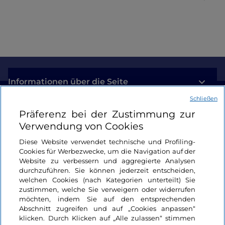
Informationen über die Seite
Schließen
Nützliche Links
Präferenz bei der Zustimmung zur
Verwendung von Cookies
Login
Diese Website verwendet technische und Profiling-
Cookies für Werbezwecke, um die Navigation auf der
Bleiben wir in Kontakt
Website zu verbessern und aggregierte Analysen
durchzuführen. Sie können jederzeit entscheiden,
welchen Cookies (nach Kategorien unterteilt) Sie
zustimmen, welche Sie verweigern oder widerrufen
möchten, indem Sie auf den entsprechenden
Abschnitt zugreifen und auf „Cookies anpassen“
klicken. Durch Klicken auf „Alle zulassen“ stimmen